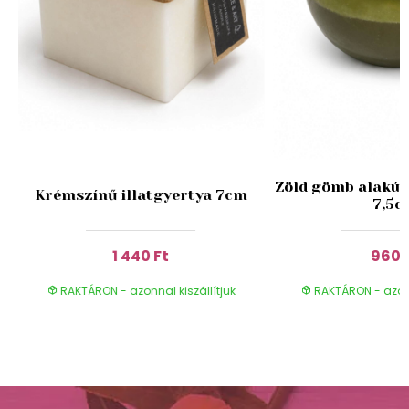
Zöld gömb alakú i
Krémszínű illatgyertya 7cm
7,5c
1 440 Ft
960 
RAKTÁRON - azonnal kiszállítjuk
RAKTÁRON - azonn