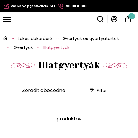
webshop@ewalds.hu
96 884 138
Lakás dekoráció
Gyertyák és gyertyatartók
Gyertyák
Illatgyertyák
Illatgyertyák
Filter
produktov