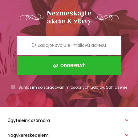
Nezmeškajte
akcie & zľavy
ODOBERAŤ
Súhlasím so spracovaním
osobných údajov
,
Odhlásenie
Ügyfeleink számára
Nagykereskedelem