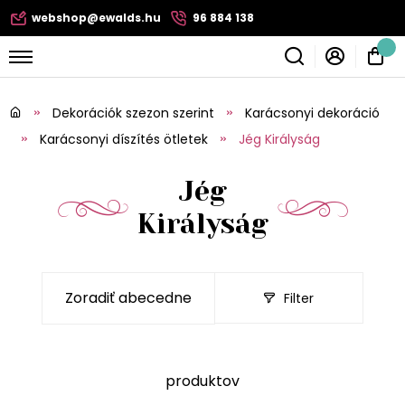
webshop@ewalds.hu
96 884 138
Dekorációk szezon szerint
Karácsonyi dekoráció
Karácsonyi díszítés ötletek
Jég Királyság
Jég
Királyság
Filter
produktov