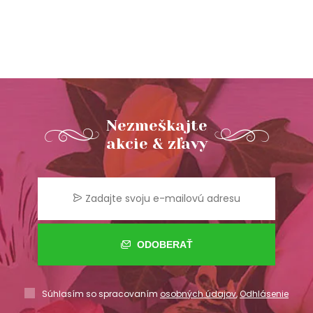
Nezmeškajte
akcie & zľavy
ODOBERAŤ
Súhlasím so spracovaním
osobných údajov
,
Odhlásenie