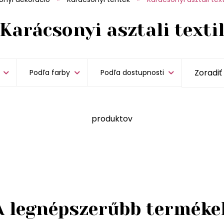
Karácsonyi asztali texti
Podľa farby
Podľa dostupnosti
produktov
A legnépszerűbb terméke