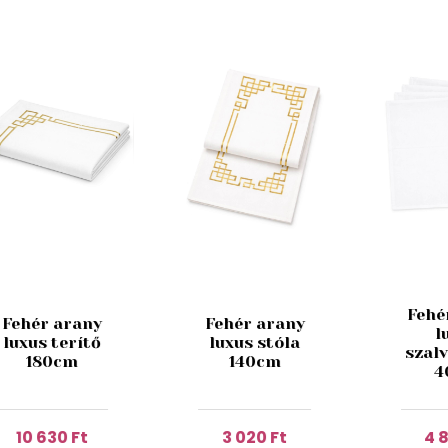
Fehé
Fehér arany
Fehér arany
l
luxus terítő
luxus stóla
szal
180cm
140cm
4
10 630 Ft
3 020 Ft
4 