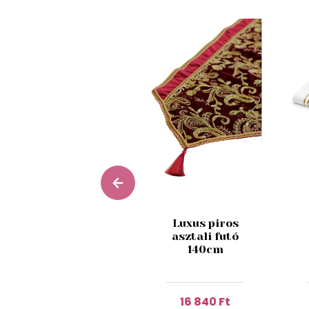
Piros
Luxus piros
karácsonyi
asztali futó
terítő fával
140cm
180cm
16 640 Ft
16 840 Ft