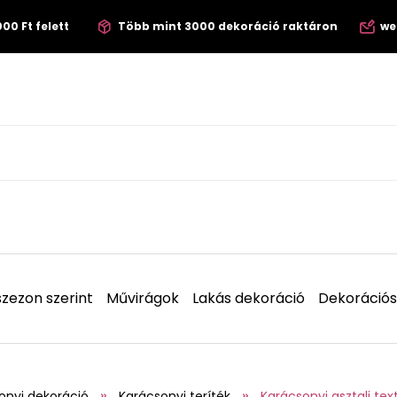
00 Ft felett
Több mint 3000 dekoráció raktáron
we
zezon szerint
Művirágok
Lakás dekoráció
Dekorációs
onyi dekoráció
Karácsonyi teríték
Karácsonyi asztali text