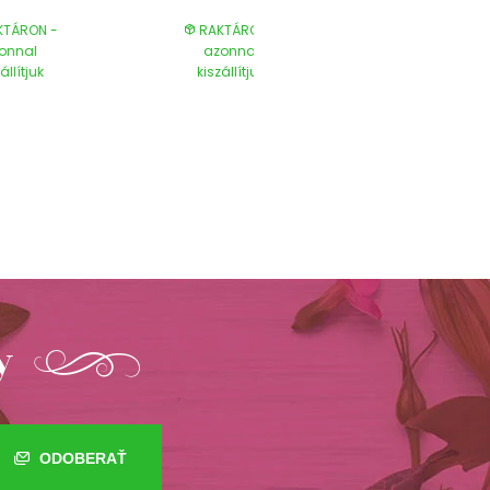
TÁRON -
RAKTÁRON -
RAKTÁRON
onnal
azonnal
azonnal
állítjuk
kiszállítjuk
kiszállítjuk
y
ODOBERAŤ