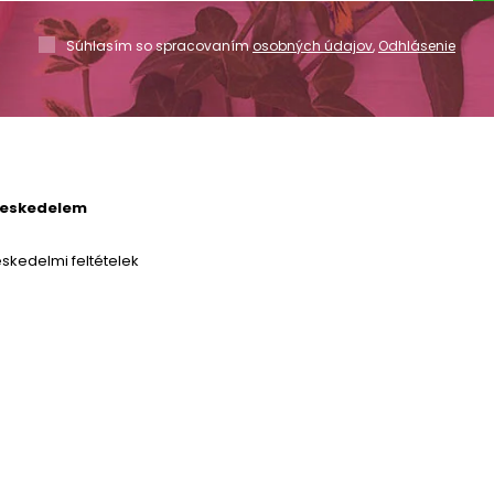
Súhlasím so spracovaním
osobných údajov
,
Odhlásenie
reskedelem
skedelmi feltételek