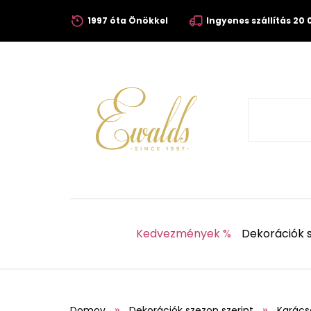
1997 óta Önökkel
Ingyenes szállítás 20 0
Kedvezmények %
Dekorációk s
Domov
Dekorációk szezon szerint
Karács