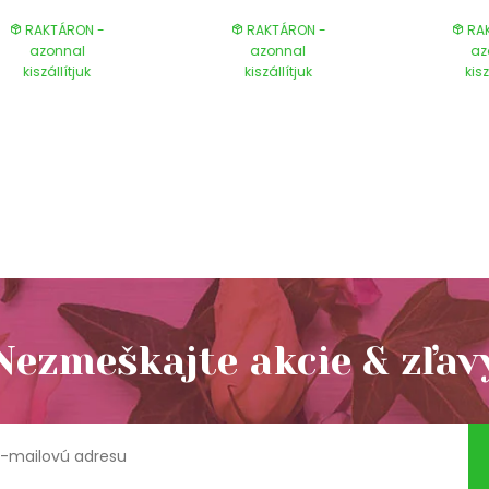
RAKTÁRON -
RAKTÁRON -
RAK
azonnal
azonnal
az
kiszállítjuk
kiszállítjuk
kisz
Nezmeškajte akcie & zľav