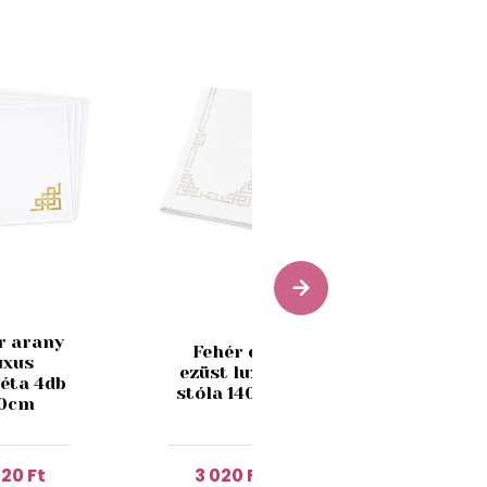
Fehér
r arany
Fehér és
karácson
uxus
ezüst luxus
sál
véta 4db
stóla 140cm
hópelyhek
0cm
140cm
820 Ft
3 020 Ft
4 340 Ft