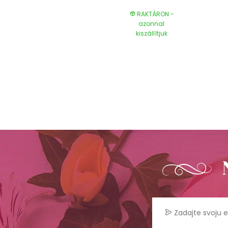
RAKTÁRON -
RAKTÁRON -
azonnal
azonnal
kiszállítjuk
kiszállítjuk