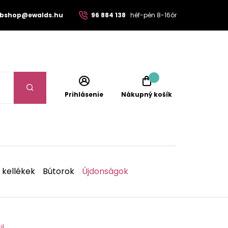
bshop@ewalds.hu
96 884 138
héf-pén 8-16ór
Prihlásenie
Nákupný košík
 kellékek
Bútorok
Újdonságok
il