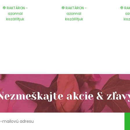
RAKTÁRON -
RAKTÁRON -
RAK
azonnal
azonnal
az
kiszállítjuk
kiszállítjuk
kisz
Nezmeškajte akcie & zľav