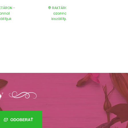
TÁRON -
RAKTÁRON -
RAKTÁRON
onnal
azonnal
azonnal
állítjuk
kiszállítjuk
kiszállítjuk
y
ODOBERAŤ