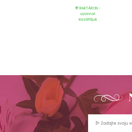
RAKTÁRON -
RAKTÁRON -
azonnal
azonnal
kiszállítjuk
kiszállítjuk