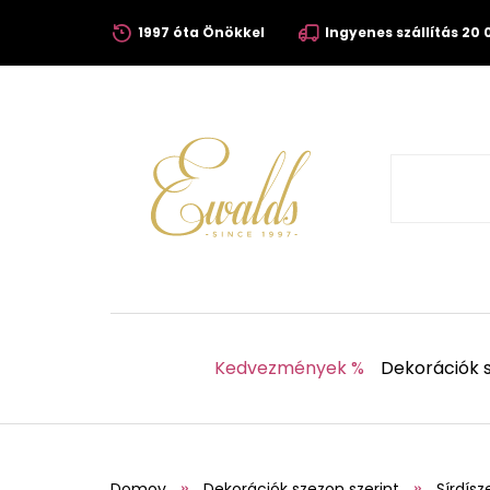
1997 óta Önökkel
Ingyenes szállítás 20 0
Kedvezmények %
Dekorációk s
Domov
Dekorációk szezon szerint
Sírdísz