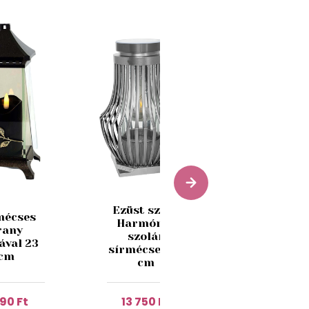
Ezüst színű
Fekete üv
mécses
Harmónia
sírmécse
rany
szolár
alvó angy
ával 23
sírmécses 43
motívumm
cm
cm
21cm
290 Ft
13 750 Ft
17 280 F