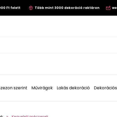
00 Ft felett
Több mint 3000 dekoráció raktáron
we
zezon szerint
Művirágok
Lakás dekoráció
Dekorációs
ek
Kegyeleti mécsesek