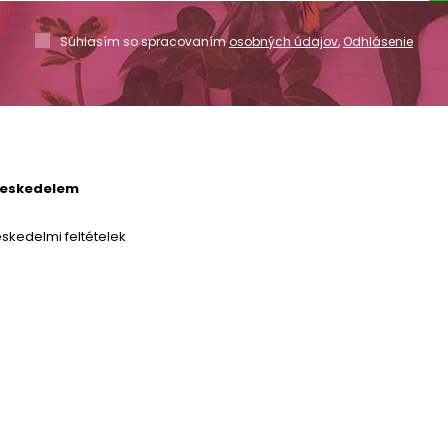
Súhlasím so spracovaním
osobných údajov
,
Odhlásenie
reskedelem
skedelmi feltételek