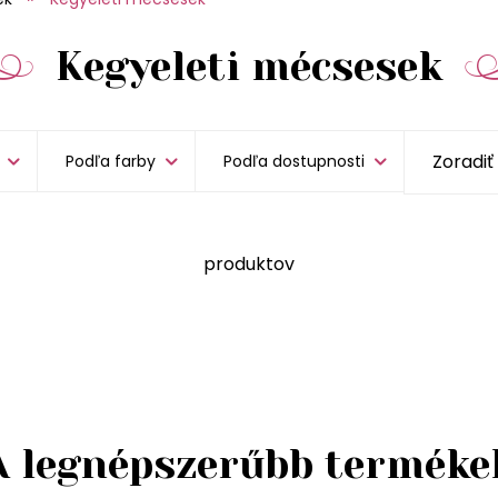
Kegyeleti mécsesek
Podľa farby
Podľa dostupnosti
produktov
A legnépszerűbb terméke