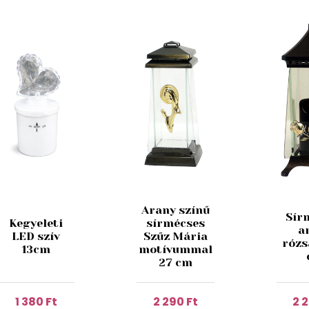
Arany színű
Sír
Kegyeleti
sírmécses
a
LED szív
Szűz Mária
rózs
13cm
motívummal
27 cm
1 380 Ft
2 290 Ft
2 