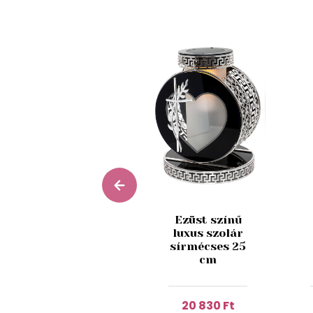
Ezüst színű
Arany színű
luxus szolár
3D sírmécses
sírmécses 25
Rózsa 22 cm
cm
7 410 Ft
20 830 Ft