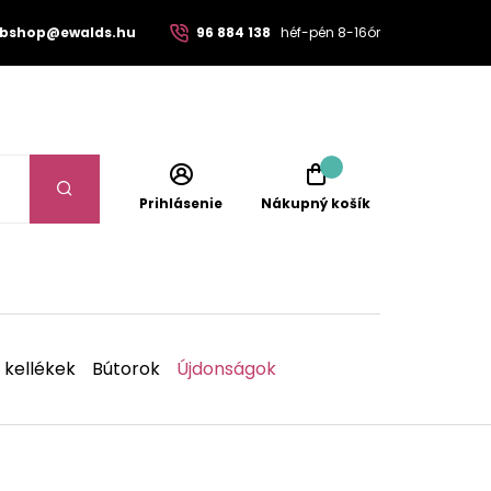
bshop@ewalds.hu
96 884 138
héf-pén 8-16ór
Prihlásenie
Nákupný košík
 kellékek
Bútorok
Újdonságok