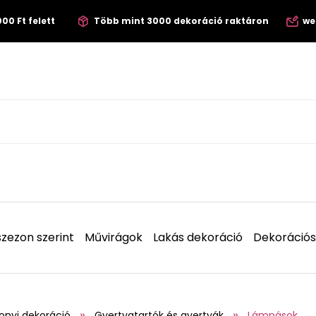
00 Ft felett
Több mint 3000 dekoráció raktáron
we
zezon szerint
Művirágok
Lakás dekoráció
Dekorációs
onyi dekoráció
Gyertyatartók és gyertyák
Lámpások