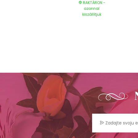
RAKTÁRON -
RAKTÁRON -
azonnal
azonnal
kiszállítjuk
kiszállítjuk