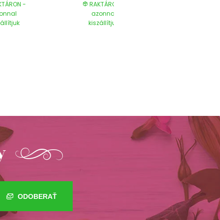
TÁRON -
RAKTÁRON -
RAKTÁRON
onnal
azonnal
azonnal
állítjuk
kiszállítjuk
kiszállítjuk
y
ODOBERAŤ