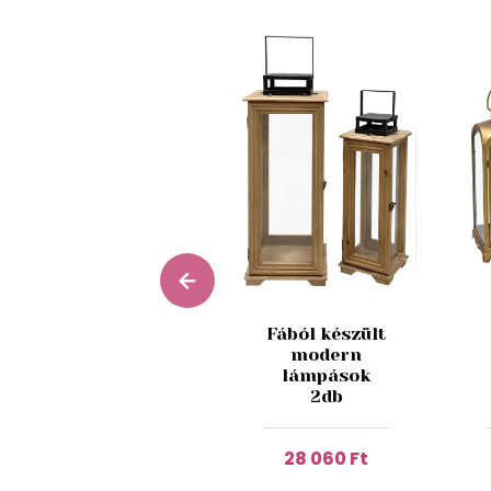
Karácsonyi
Fából készült
dekoráció
modern
Zöld erdő 38
lámpások
cm
2db
15 990 Ft
28 060 Ft