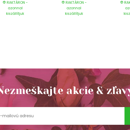
RAKTÁRON -
RAKTÁRON -
RAK
azonnal
azonnal
az
kiszállítjuk
kiszállítjuk
kisz
Nezmeškajte akcie & zľav