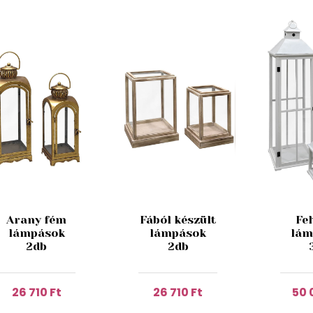
Arany fém
Fából készült
Fe
lámpások
lámpások
lám
2db
2db
26 710 Ft
26 710 Ft
50 