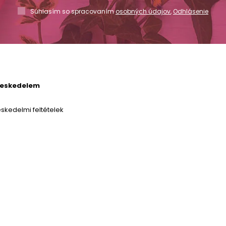
Súhlasím so spracovaním
osobných údajov
,
Odhlásenie
reskedelem
skedelmi feltételek