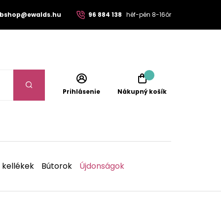
bshop@ewalds.hu
96 884 138
héf-pén 8-16ór
Prihlásenie
Nákupný košík
 kellékek
Bútorok
Újdonságok