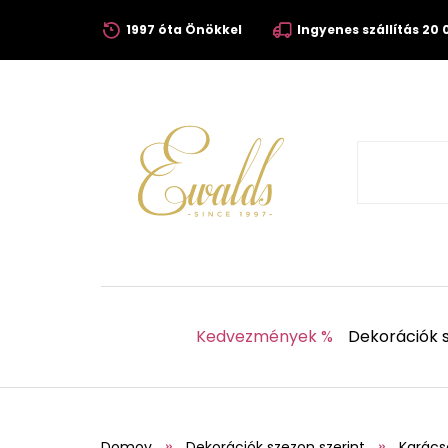
1997 óta Önökkel
Ingyenes szállítás 20 0
Kedvezmények %
Dekorációk s
Domov
Dekorációk szezon szerint
Karács