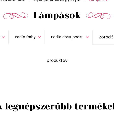
Lámpások
Podľa farby
Podľa dostupnosti
produktov
A legnépszerűbb terméke