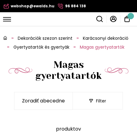
webshop@ewalds.hu
96 884 138
Dekorációk szezon szerint
Karácsonyi dekoráció
Gyertyatartók és gyertyák
Magas gyertyatartók
Magas
gyertyatartók
Filter
produktov