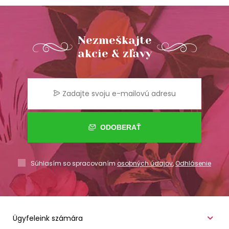
Nezmeškajte
akcie & zľavy
ODOBERAŤ
Súhlasím so spracovaním
osobných údajov
,
Odhlásenie
Ügyfeleink számára