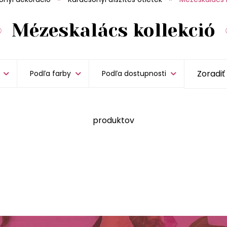
Mézeskalács kollekció
Podľa farby
Podľa dostupnosti
produktov