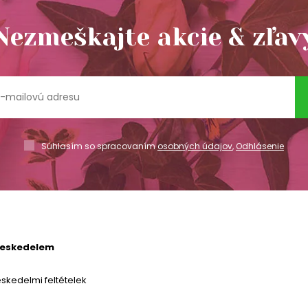
Nezmeškajte akcie & zľav
Súhlasím so spracovaním
osobných údajov
,
Odhlásenie
reskedelem
skedelmi feltételek