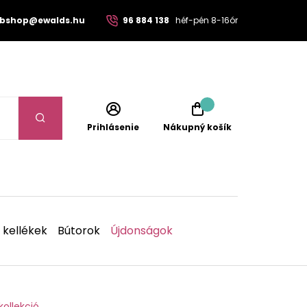
bshop@ewalds.hu
96 884 138
héf-pén 8-16ór
Prihlásenie
Nákupný košík
 kellékek
Bútorok
Újdonságok
ollekció