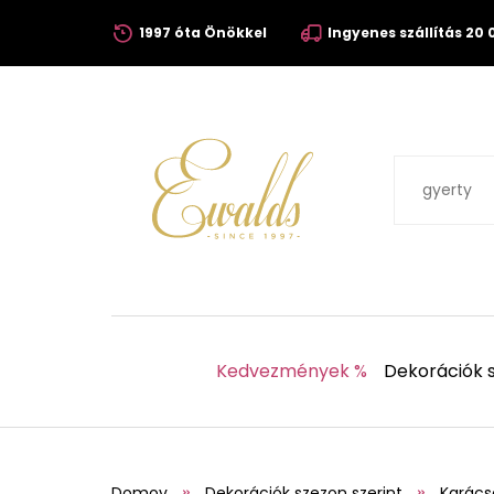
1997 óta Önökkel
Ingyenes szállítás 20 0
Kedvezmények %
Dekorációk s
Domov
Dekorációk szezon szerint
Karács