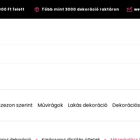
00 Ft felett
Több mint 3000 dekoráció raktáron
we
zezon szerint
Művirágok
Lakás dekoráció
Dekorációs
onyi dekoráció
Karácsonyi díszítés ötletek
Mézeskalács k