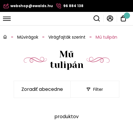
webshop@ewalds.hu
96 884 138
Művirágok
Virágfajták szerint
Mű tulipán
Mű
tulipán
Filter
produktov