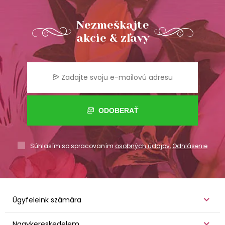
Nezmeškajte
akcie & zľavy
ODOBERAŤ
Súhlasím so spracovaním
osobných údajov
,
Odhlásenie
Ügyfeleink számára
Nagykereskedelem