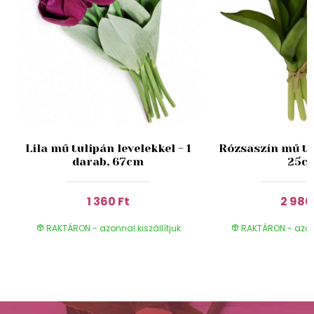
Lila mű tulipán levelekkel - 1
Rózsaszín mű tu
darab, 67cm
25c
1 360 Ft
2 980
RAKTÁRON - azonnal kiszállítjuk
RAKTÁRON - azonn