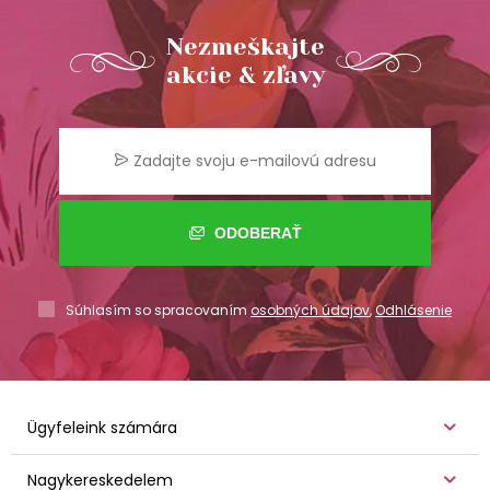
Nezmeškajte
akcie & zľavy
ODOBERAŤ
Súhlasím so spracovaním
osobných údajov
,
Odhlásenie
Ügyfeleink számára
Nagykereskedelem