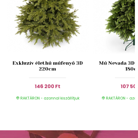
Exkluzív élethű műfenyő 3D
Mű Nevada 3D 
220cm
180
146 200 Ft
107 50
RAKTÁRON - azonnal kiszállítjuk
RAKTÁRON - azonn