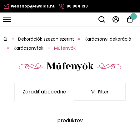
webshop@ewalds.hu
96 884 138
Dekorációk szezon szerint
Karácsonyi dekoráció
Karácsonyfák
Műfenyők
Műfenyők
Filter
produktov