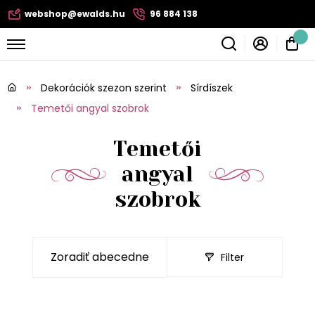
webshop@ewalds.hu
96 884 138
Dekorációk szezon szerint
Sírdíszek
Temetői angyal szobrok
Temetői
angyal
szobrok
Filter