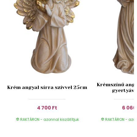
Krémszínű angy
Krém angyal sírra szívvel 25cm
gyertyáva
4 700 Ft
6 060
RAKTÁRON - azonnal kiszállítjuk
RAKTÁRON - azonn