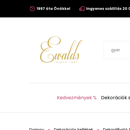
1997 óta Önökkel
Ingyenes szállítás 20 0
Kedvezmények %
Dekorációk s
Domov
Dekorációs kellékek
Dekorálható 