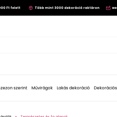
00 Ft felett
Több mint 3000 dekoráció raktáron
we
zezon szerint
Művirágok
Lakás dekoráció
Dekorációs
tárolók
Természetes és fa alapok