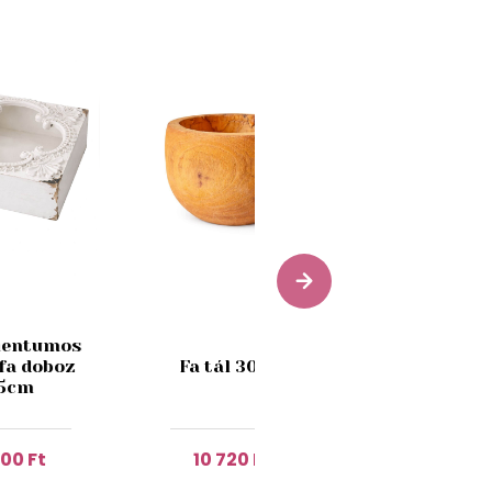
Faágakbó
entumos
készült
 fa doboz
Fa tál 30cm
formálha
5cm
keret 30
800 Ft
10 720 Ft
3 170 Ft