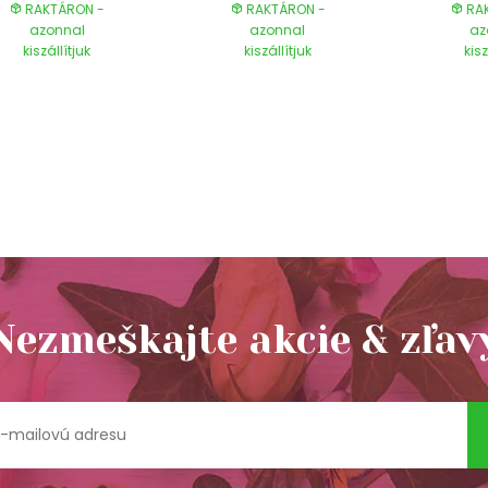
RAKTÁRON -
RAKTÁRON -
RAK
azonnal
azonnal
az
kiszállítjuk
kiszállítjuk
kisz
Nezmeškajte akcie & zľav