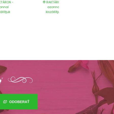
TÁRON -
RAKTÁRON -
RAKTÁRON
onnal
azonnal
azonnal
állítjuk
kiszállítjuk
kiszállítjuk
y
ODOBERAŤ