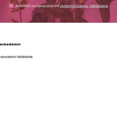
Súhlasím so spracovaním
osobných údajov
,
Odhlásenie
reskedelem
skedelmi feltételek