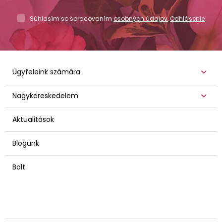
Súhlasím so spracovaním
osobných údajov
,
Odhlásenie
Ügyfeleink számára
Nagykereskedelem
Aktualitások
Blogunk
Bolt