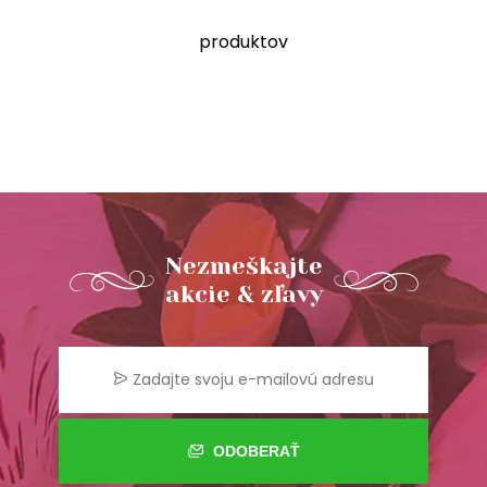
produktov
Nezmeškajte
akcie & zľavy
ODOBERAŤ