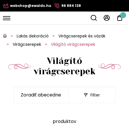
webshop@ewalds.hu
96 884 138
Lakás dekoráció
Virágcserepek és vázák
Virágcserepek
Világító virágcserepek
Világító
virágcserepek
Filter
produktov