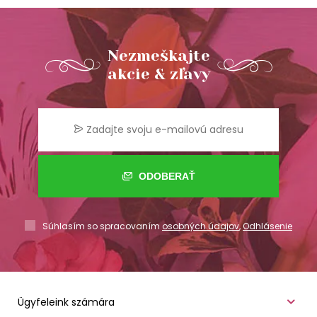
Nezmeškajte
akcie & zľavy
ODOBERAŤ
Súhlasím so spracovaním
osobných údajov
,
Odhlásenie
Ügyfeleink számára