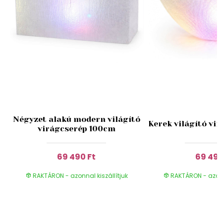
Négyzet alakú modern világító
Kerek világító vi
virágcserép 100cm
69 490 Ft
69 490
RAKTÁRON - azonnal kiszállítjuk
RAKTÁRON - azonn