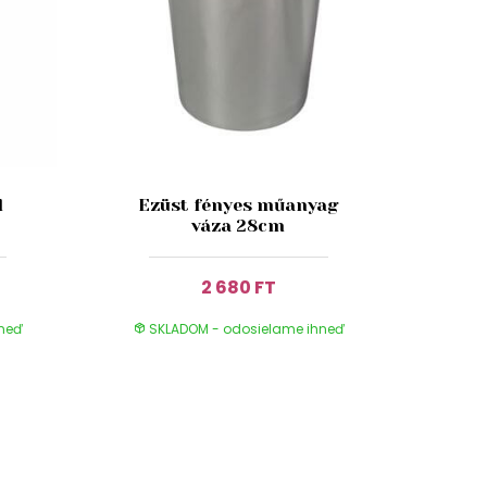
l
Ezüst fényes műanyag
váza 28cm
2 680 FT
hneď
SKLADOM - odosielame ihneď