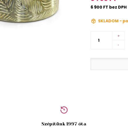
6 900 FT bez DPH
SKLADOM - po
+
-
Szépítünk 1997 óta