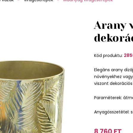
Arany 
dekorá
285
Kód produktu:
Elegáns arany dizá
növényekhez vagy 
viszont dekorációs
Paraméterek: átm
Anyagösszetétel: s
8 760 FT