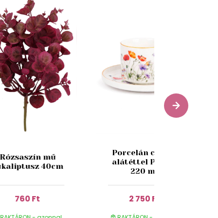
Porcelán csésze
Rózsaszín mű
alátéttel Pipacs
ukaliptusz 40cm
220 ml
760 Ft
2 750 Ft
RAKTÁRON - azonnal
RAKTÁRON - azonnal