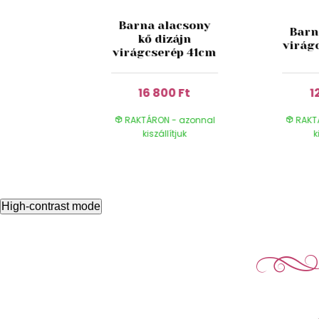
acsony
Barna alacsony
Barn
zájn
kő dizájn
virág
ép 30cm
virágcserép 41cm
0 Ft
16 800 Ft
1
- azonnal
RAKTÁRON - azonnal
RAKT
ítjuk
kiszállítjuk
k
High-contrast mode