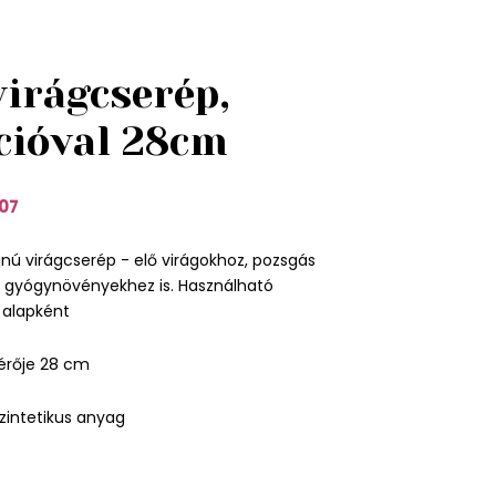
virágcserép,
cióval 28cm
07
jnú virágcserép - elő virágokhoz, pozsgás
gyógynövényekhez is. Használható
 alapként
érője 28 cm
zintetikus anyag