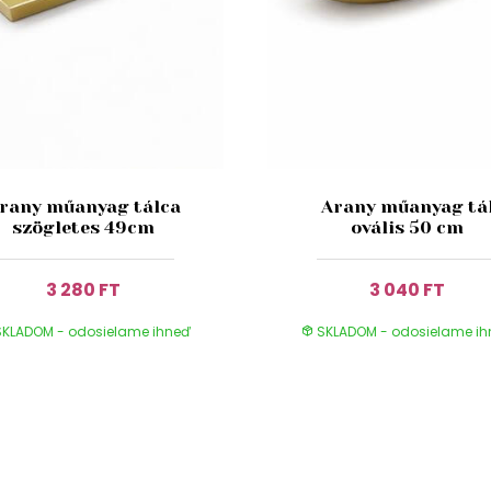
rany műanyag tálca
Arany műanyag tá
szögletes 49cm
ovális 50 cm
3 280 FT
3 040 FT
KLADOM - odosielame ihneď
SKLADOM - odosielame i