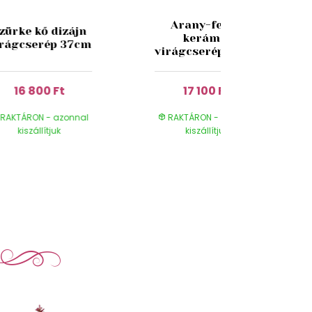
Arany-fehér
zürke kő dizájn
kerámia
irágcserép 37cm
virágcserép 38cm
16 800 Ft
17 100 Ft
RAKTÁRON - azonnal
RAKTÁRON - azonnal
kiszállítjuk
kiszállítjuk