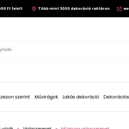
00 Ft felett
Több mint 3000 dekoráció raktáron
we
zezon szerint
Művirágok
Lakás dekoráció
Dekorációs
s vázák
Virágcserepek
Műanyag virágcserepek