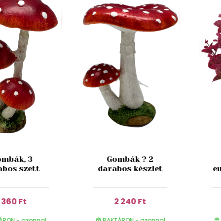
mbák, 3
Gombák ? 2
abos szett
darabos készlet
e
1 360 Ft
2 240 Ft
ÁRON - azonnal
RAKTÁRON - azonnal