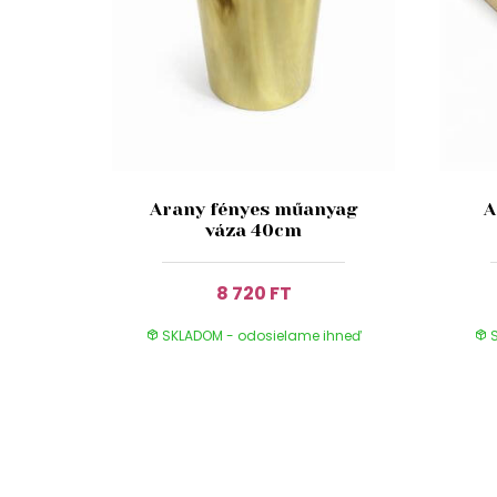
Arany fényes műanyag
A
váza 40cm
8 720 FT
SKLADOM - odosielame ihneď
S