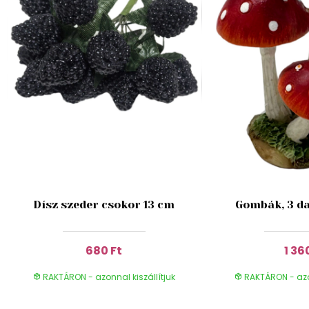
Dísz szeder csokor 13 cm
Gombák, 3 da
680 Ft
1 36
RAKTÁRON - azonnal kiszállítjuk
RAKTÁRON - azon