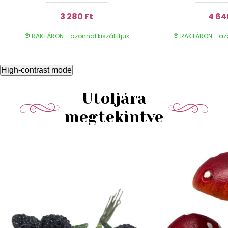
3 280 Ft
4 64
RAKTÁRON - azonnal kiszállítjuk
RAKTÁRON - azon
High-contrast mode
Utoljára
megtekintve