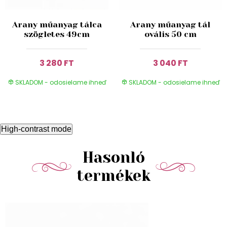
Arany műanyag tálca
Arany műanyag tál
szögletes 49cm
ovális 50 cm
3 280 FT
3 040 FT
SKLADOM - odosielame ihneď
SKLADOM - odosielame ihneď
High-contrast mode
Hasonló
termékek