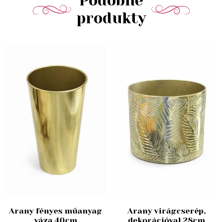
Podobné
produkty
Arany fényes műanyag
Arany virágcserép,
váza 40cm
dekorációval 28cm