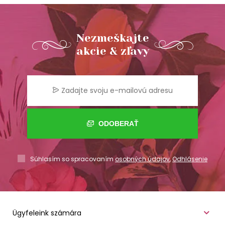
Nezmeškajte
akcie & zľavy
ODOBERAŤ
Súhlasím so spracovaním
osobných údajov
,
Odhlásenie
Ügyfeleink számára