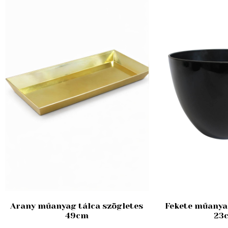
Arany műanyag tálca szögletes
Fekete műanya
49cm
23