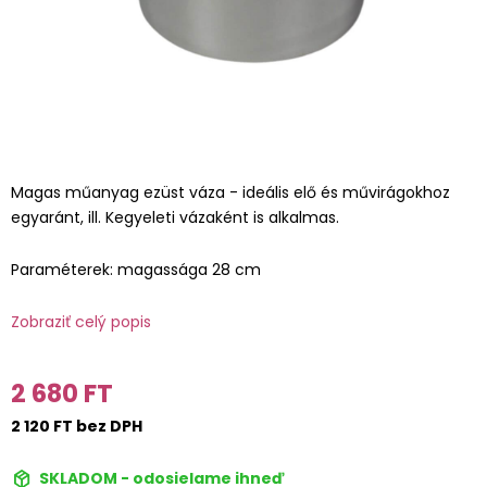
Magas műanyag ezüst váza - ideális elő és művirágokhoz
egyaránt, ill. Kegyeleti vázaként is alkalmas.
Paraméterek: magassága 28 cm
Zobraziť celý popis
2 680 FT
2 120 FT bez DPH
SKLADOM - odosielame ihneď