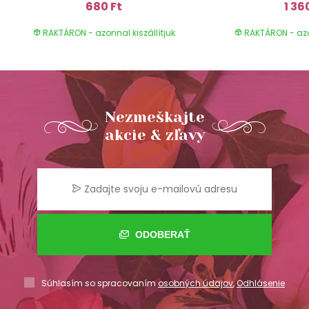
680 Ft
1 36
RAKTÁRON - azonnal kiszállítjuk
RAKTÁRON - azon
Nezmeškajte
akcie & zľavy
ODOBERAŤ
Súhlasím so spracovaním
osobných údajov
,
Odhlásenie