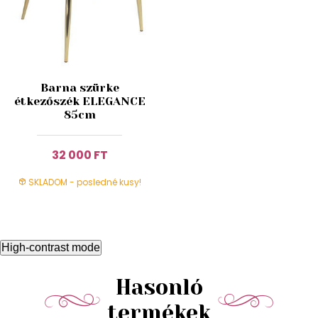
Barna szürke
étkezőszék ELEGANCE
85cm
32 000 FT
SKLADOM - posledné kusy!
High-contrast mode
Hasonló
termékek