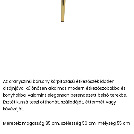
Az aranyszínű bársony kárpitozású étkezőszék időtlen
dizájnjával különösen alkalmas modern étkezőszobákba és
konyhákba, valamint elegánsan berendezett belső terekbe.
Esztétikussá teszi otthonát, szállodáját, éttermét vagy
kávézóját.
Méretek: magasság 85 cm, szélesség 50 cm, mélység 55 cm