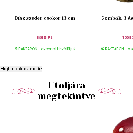
Dísz szeder csokor 13 cm
Gombák, 3 da
680 Ft
1 36
RAKTÁRON - azonnal kiszállítjuk
RAKTÁRON - azon
High-contrast mode
Utoljára
megtekintve