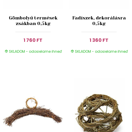
Gömbolyű termések
Fadíszek, dekorálásra
zsákban 0,5kg
0,5kg
1 760 FT
1 360 FT
SKLADOM - odosielame ihneď
SKLADOM - odosielame ihneď