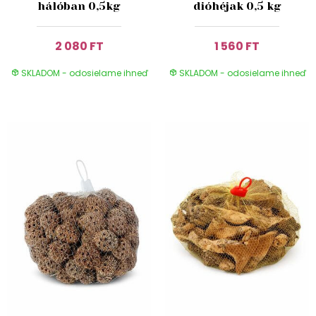
hálóban 0,5kg
dióhéjak 0,5 kg
2 080 FT
1 560 FT
SKLADOM - odosielame ihneď
SKLADOM - odosielame ihneď