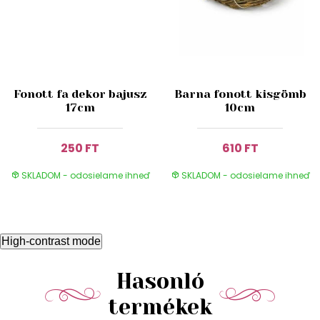
Fonott fa dekor bajusz
Barna fonott kisgömb
17cm
10cm
250 FT
610 FT
SKLADOM - odosielame ihneď
SKLADOM - odosielame ihneď
High-contrast mode
Hasonló
termékek