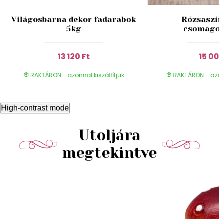
Világosbarna dekor fadarabok
Rózsaszí
5kg
csomago
13 120 Ft
15 00
RAKTÁRON - azonnal kiszállítjuk
RAKTÁRON - azon
High-contrast mode
Utoljára
megtekintve