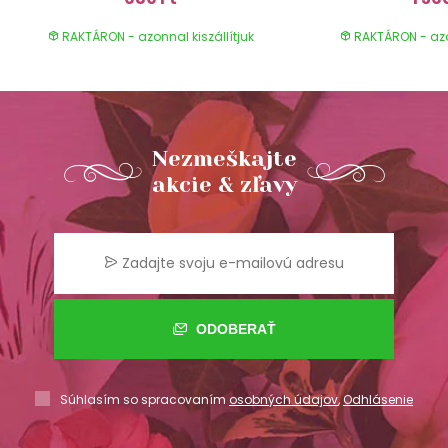
RAKTÁRON - azonnal kiszállítjuk
RAKTÁRON - azon
Nezmeškajte
akcie & zľavy
ODOBERAŤ
Súhlasím so spracovaním
osobných údajov
,
Odhlásenie