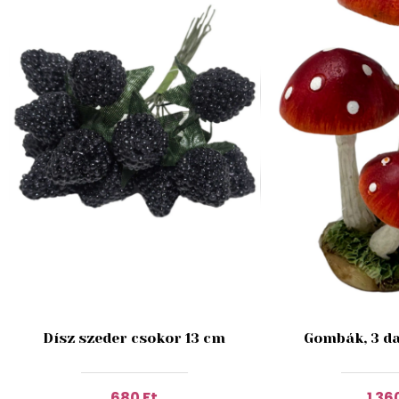
Dísz szeder csokor 13 cm
Gombák, 3 da
680 Ft
1 36