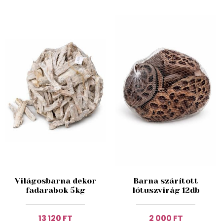
Világosbarna dekor
Barna szárított
fadarabok 5kg
lótuszvirág 12db
13 120 FT
2 000 FT