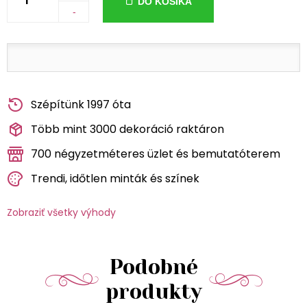
DO KOŠÍKA
-
Szépítünk 1997 óta
Több mint 3000 dekoráció raktáron
700 négyzetméteres üzlet és bemutatóterem
Trendi, időtlen minták és színek
Zobraziť všetky výhody
Podobné
produkty