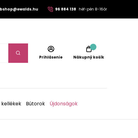
bshop@ewalds.hu
96 884 138
héf-pén 8-16ór
Prihlásenie
Nákupný košík
 kellékek
Bútorok
Újdonságok