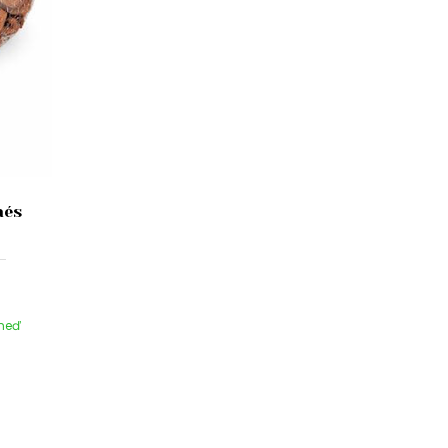
més
hneď