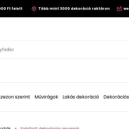
00 Ft felett
Több mint 3000 dekoráció raktáron
we
zezon szerint
Művirágok
Lakás dekoráció
Dekorációs
szítők
Szárított dekorációs anyagok