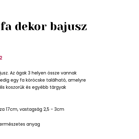
fa dekor bajusz
2
jusz. Az ágak 3 helyen össze vannak
edig egy fa köröcske található, amelyre
ális koszorúk és egyébb tárgyak
za 17cm, vastagság 2,5 - 3cm
természetes anyag