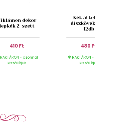
Kék áttetsző
Ciklámen dekor
díszkövek 3cm
lepkék 2-szett
12db
410 Ft
480 Ft
RAKTÁRON - azonnal
RAKTÁRON - azonnal
kiszállítjuk
kiszállítjuk