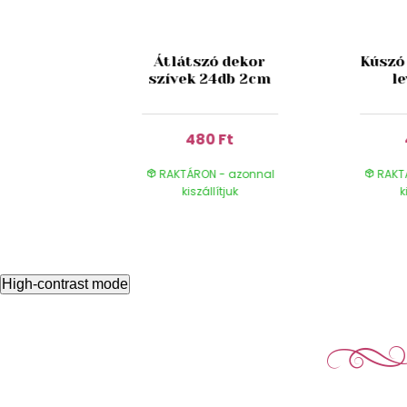
 lila
Átlátszó dekor
Kúszó
 1,5 cm
szívek 24db 2cm
le
0g
Ft
480 Ft
- azonnal
RAKTÁRON - azonnal
RAKT
ítjuk
kiszállítjuk
k
High-contrast mode