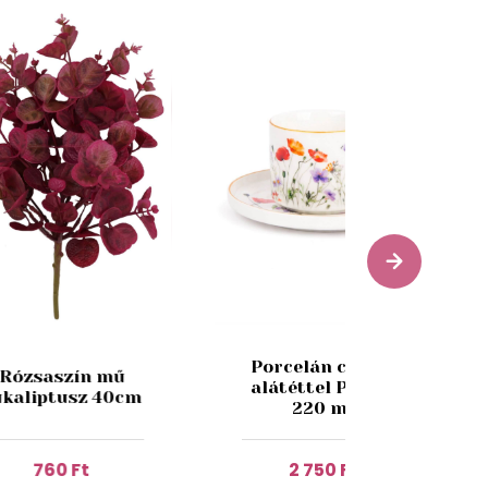
Porcelán csésze
Rózsaszín mű
alátéttel Pipacs
ukaliptusz 40cm
220 ml
760 Ft
2 750 Ft