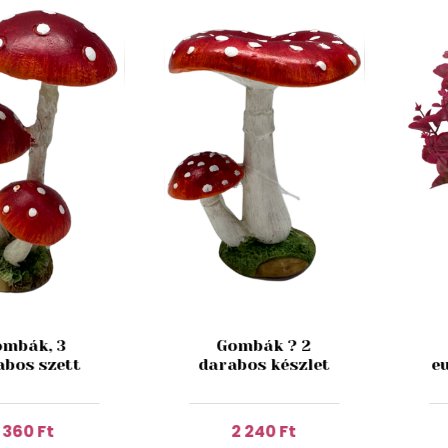
mbák, 3
Gombák ? 2
abos szett
darabos készlet
e
1 360 Ft
2 240 Ft