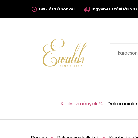
1997 óta Önökkel
Ingyenes szállítás 20 0
Kedvezmények %
Dekorációk s
Domov
Dekorációs kellékek
Kreatív kiegé