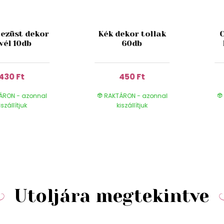
 ezüst dekor
Kék dekor tollak
vél 10db
60db
430 Ft
450 Ft
ÁRON - azonnal
RAKTÁRON - azonnal
iszállítjuk
kiszállítjuk
Utoljára megtekintve