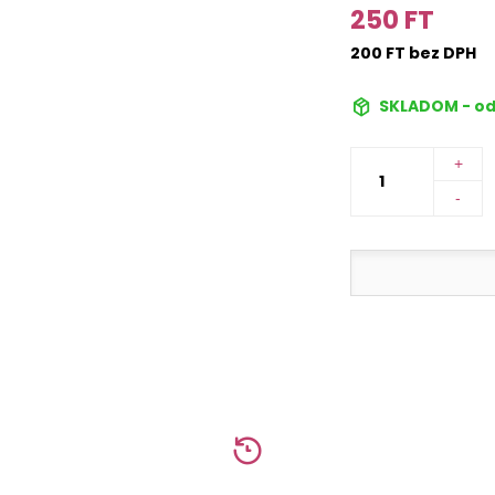
250 FT
200 FT bez DPH
SKLADOM - od
+
-