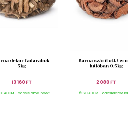
rna dekor fadarabok
Barna szárított ter
5kg
hálóban 0,5kg
13 160 FT
2 080 FT
KLADOM - odosielame ihneď
SKLADOM - odosielame i