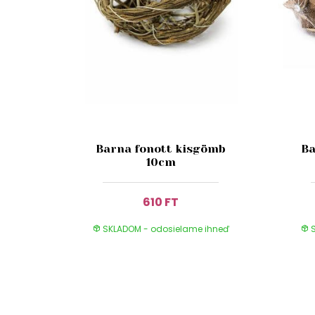
Barna fonott kisgömb
Ba
10cm
610 FT
SKLADOM - odosielame ihneď
S