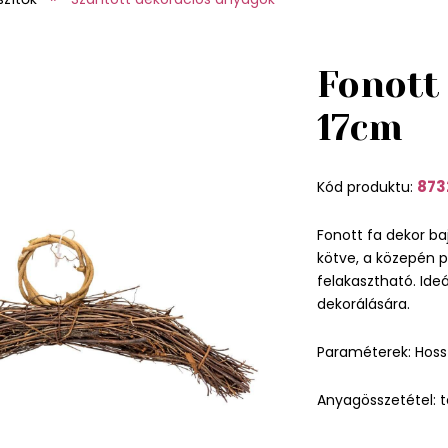
Fonott 
17cm
873
Kód produktu:
Fonott fa dekor ba
kötve, a közepén p
felakasztható. Ide
dekorálására.
Paraméterek: Hoss
Anyagösszetétel: 