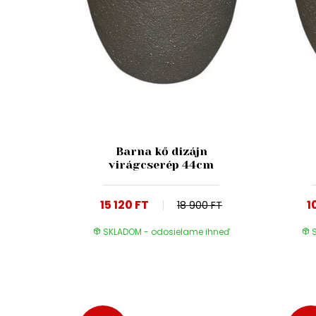
Barna kő dizájn
virágcserép 44cm
15 120 FT
1
18 900 FT
SKLADOM - odosielame ihneď
S