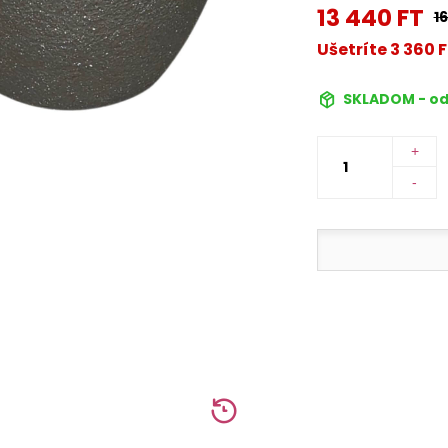
13 440 FT
1
Ušetríte 3 360 
SKLADOM - od
+
-