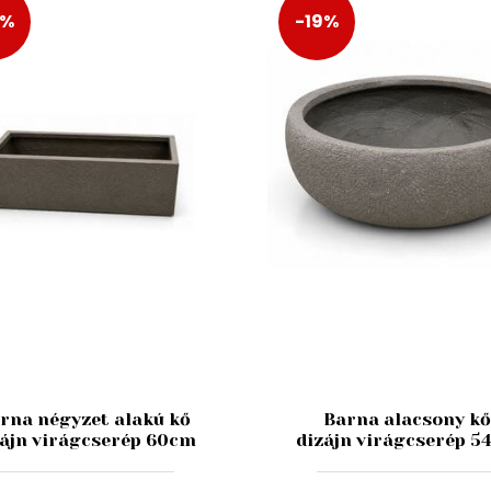
9%
-19%
rna négyzet alakú kő
Barna alacsony k
zájn virágcserép 60cm
dizájn virágcserép 5