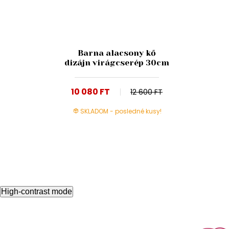
Barna alacsony kő
dizájn virágcserép 30cm
10 080 FT
12 600 FT
SKLADOM - posledné kusy!
High-contrast mode