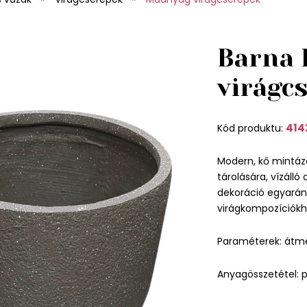
Barna 
virágc
414
Kód produktu:
Modern, kő mintáz
tárolására, vízálló 
dekoráció egyaránt
virágkompozíciókho
Paraméterek: átm
Anyagösszetétel: p