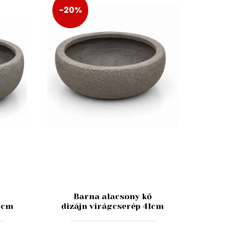
-20%
ő
Barna alacsony kő
4cm
dizájn virágcserép 41cm