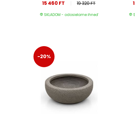
15 460 FT
19 320 FT
SKLADOM - odosielame ihneď
S
-20%