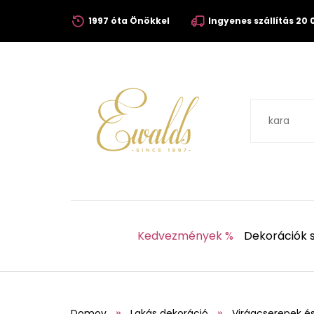
1997 óta Önökkel
Ingyenes szállítás 20 0
Kedvezmények %
Dekorációk s
Domov
Lakás dekoráció
Virágcserepek é