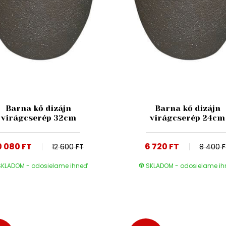
Barna kő dizájn
Barna kő dizájn
virágcserép 32cm
virágcserép 24cm
0 080 FT
6 720 FT
12 600 FT
8 400 
KLADOM - odosielame ihneď
SKLADOM - odosielame i