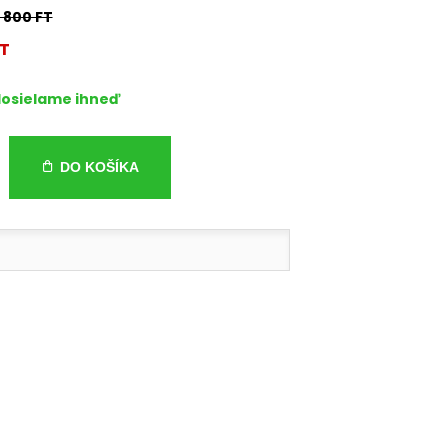
6 800 FT
FT
osielame ihneď
DO KOŠÍKA