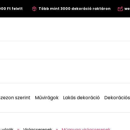
00 Ft felett
Több mint 3000 dekoráció raktáron
we
zezon szerint
Művirágok
Lakás dekoráció
Dekorációs
s vázák
Virágcserepek
Műanyag virágcserepek