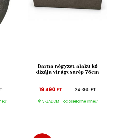
Barna négyzet alakú kő
dizájn virágcserép 78cm
19 490 FT
FT
24 360 FT
hneď
SKLADOM - odosielame ihneď