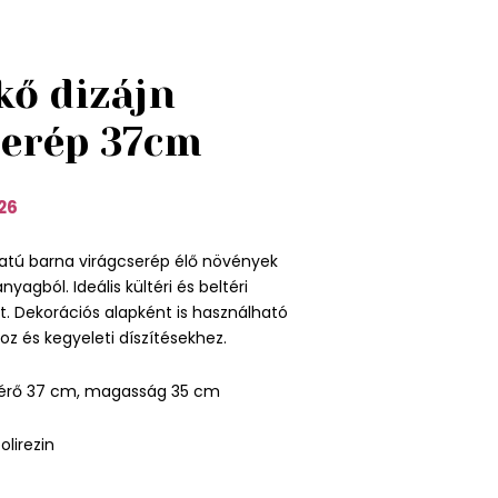
kő dizájn
serép 37cm
26
atú barna virágcserép élő növények
anyagból. Ideális kültéri és beltéri
. Dekorációs alapként is használható
z és kegyeleti díszítésekhez.
érő 37 cm, magasság 35 cm
olirezin