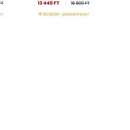
13 440 FT
FT
16 800 FT
y!
SKLADOM - posledné kusy!