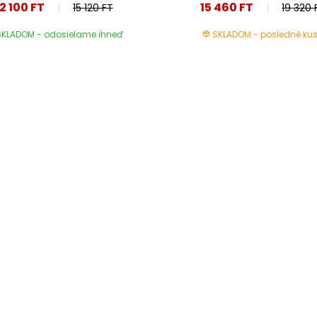
12 100 FT
15 460 FT
15 120 FT
19 320 
KLADOM - odosielame ihneď
SKLADOM - posledné kus