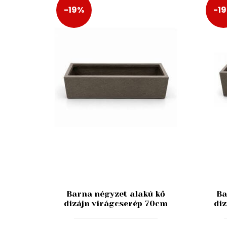
-19%
-1
Barna négyzet alakú kő
Ba
dizájn virágcserép 70cm
di