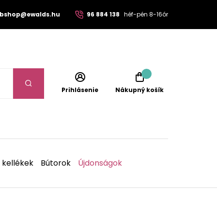
bshop@ewalds.hu
96 884 138
héf-pén 8-16ór
Prihlásenie
Nákupný košík
 kellékek
Bútorok
Újdonságok