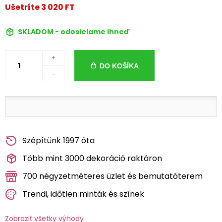
Ušetríte 3 020 FT
SKLADOM - odosielame ihneď
+
DO KOŠÍKA
-
Szépítünk 1997 óta
Több mint 3000 dekoráció raktáron
700 négyzetméteres üzlet és bemutatóterem
Trendi, időtlen minták és színek
Zobraziť všetky výhody