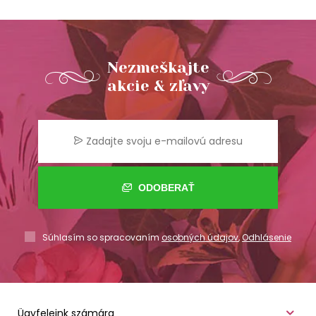
Nezmeškajte
akcie & zľavy
ODOBERAŤ
Súhlasím so spracovaním
osobných údajov
,
Odhlásenie
Ügyfeleink számára