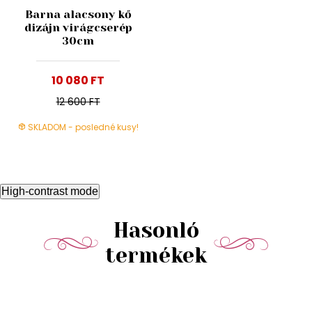
Barna alacsony kő
dizájn virágcserép
30cm
10 080 FT
12 600 FT
SKLADOM - posledné kusy!
High-contrast mode
Hasonló
termékek