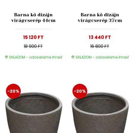
Barna kő dizájn
Barna kő dizájn
virágcserép 44cm
virágcserép 37cm
15 120 FT
13 440 FT
18 900 FT
16 800 FT
SKLADOM - odosielame ihneď
SKLADOM - odosielame ihneď
-20%
-20%