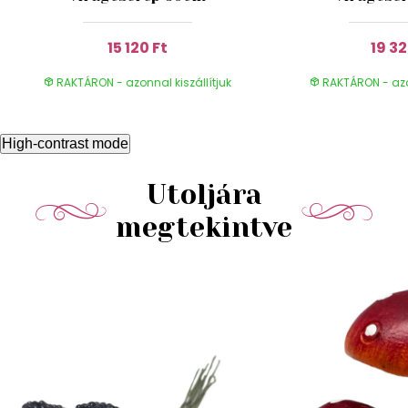
15 120 Ft
19 32
RAKTÁRON - azonnal kiszállítjuk
RAKTÁRON - azon
High-contrast mode
Utoljára
megtekintve