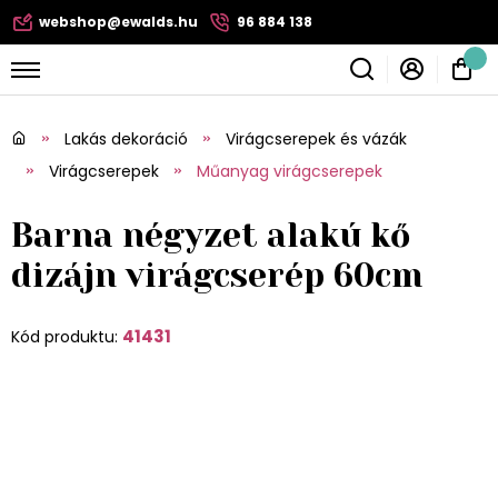
webshop@ewalds.hu
96 884 138
Lakás dekoráció
Virágcserepek és vázák
Virágcserepek
Műanyag virágcserepek
Barna négyzet alakú kő
dizájn virágcserép 60cm
41431
Kód produktu: