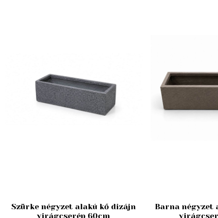
Szürke négyzet alakú kő dizájn
Barna négyzet a
virágcserép 60cm
virágcse