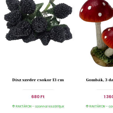
Dísz szeder csokor 13 cm
Gombák, 3 da
680 Ft
1 36
RAKTÁRON - azonnal kiszállítjuk
RAKTÁRON - azon