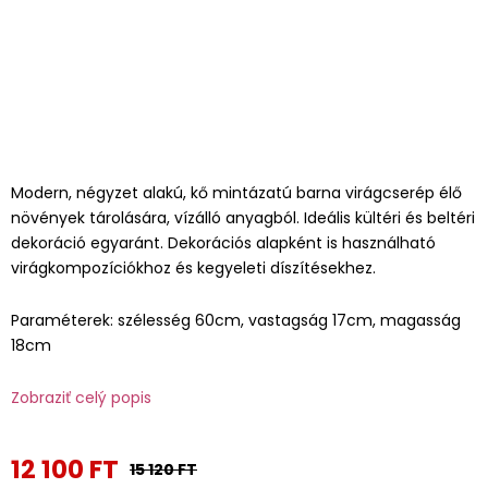
Modern, négyzet alakú, kő mintázatú barna virágcserép élő
növények tárolására, vízálló anyagból. Ideális kültéri és beltéri
dekoráció egyaránt. Dekorációs alapként is használható
virágkompozíciókhoz és kegyeleti díszítésekhez.
Paraméterek: szélesség 60cm, vastagság 17cm, magasság
18cm
Zobraziť celý popis
12 100 FT
15 120 FT