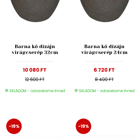
Barna kő dizájn
Barna kő dizájn
virágcserép 32cm
virágcserép 24cm
10 080 FT
6 720 FT
12 600 FT
8 400 FT
SKLADOM - odosielame ihneď
SKLADOM - odosielame ihneď
-19%
-19%