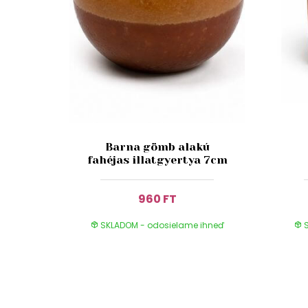
Barna gömb alakú
fahéjas illatgyertya 7cm
960 FT
SKLADOM - odosielame ihneď
S