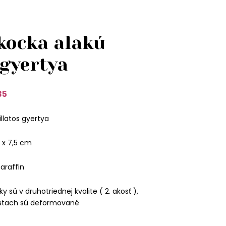
kocka alakú
 gyertya
35
llatos gyertya
 x 7,5 cm
araffin
y sú v druhotriednej kvalite ( 2. akosť ),
estach sú deformované