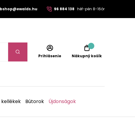
bshop@ewalds.hu
96 884 138
héf-pén 8-16ór
Prihlásenie
Nákupný košík
 kellékek
Bútorok
Újdonságok