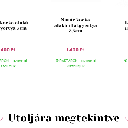
Natúr kocka
 kocka alakú
L
alakú illatgyertya
gyertya 7cm
i
7,5cm
1 400 Ft
1 400 Ft
ÁRON - azonnal
RAKTÁRON - azonnal
iszállítjuk
kiszállítjuk
Utoljára megtekintve