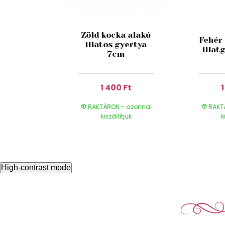
ahéjas
Zöld kocka alakú
Fehér
ertya
illatos gyertya
illat
cm
7cm
 Ft
1 400 Ft
- azonnal
RAKTÁRON - azonnal
RAKT
ítjuk
kiszállítjuk
k
High-contrast mode