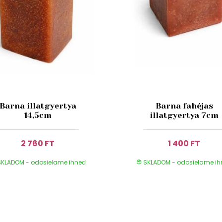
Barna illatgyertya
Barna fahéjas
14,5cm
illatgyertya 7cm
2 760 FT
1 400 FT
KLADOM - odosielame ihneď
SKLADOM - odosielame i