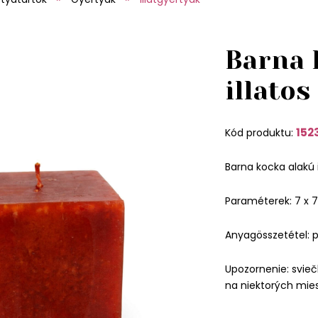
Barna 
illatos
152
Kód produktu:
Barna kocka alakú i
Paraméterek: 7 x 7
Anyagösszetétel: p
Upozornenie: sviečk
na niektorých mi