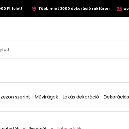
00 Ft felett
Több mint 3000 dekoráció raktáron
we
zezon szerint
Művirágok
Lakás dekoráció
Dekorációs
tyatartók
Gyertyák
Illatgyertyák