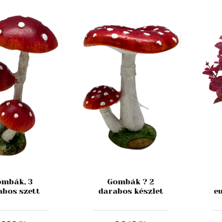
mbák, 3
Gombák ? 2
abos szett
darabos készlet
e