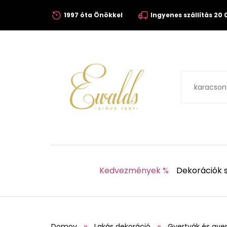
1997 óta Önökkel
Ingyenes szállítás 20 0
Kedvezmények %
Dekorációk s
Domov
Lakás dekoráció
Gyertyák és gyer