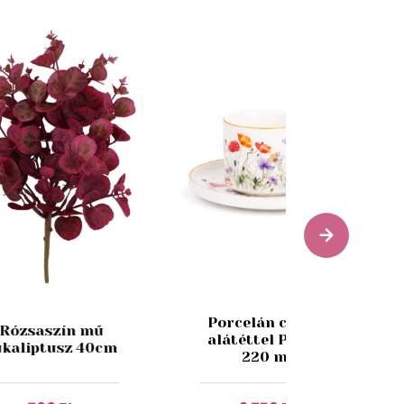
Porcelán csésze
Rózsaszín mű
alátéttel Pipacs
ukaliptusz 40cm
220 ml