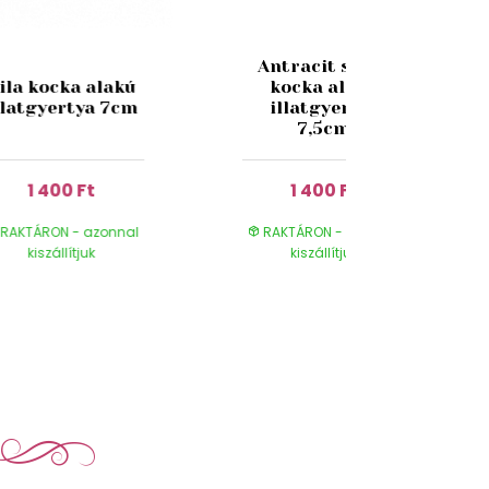
Antracit színű
ila kocka alakú
kocka alakú
llatgyertya 7cm
illatgyertya
7,5cm
1 400 Ft
1 400 Ft
RAKTÁRON - azonnal
RAKTÁRON - azonnal
kiszállítjuk
kiszállítjuk