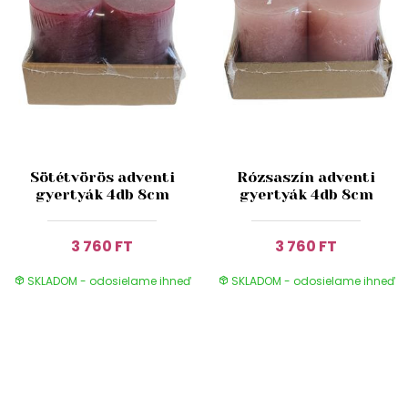
Sötétvörös adventi
Rózsaszín adventi
gyertyák 4db 8cm
gyertyák 4db 8cm
3 760 FT
3 760 FT
SKLADOM - odosielame ihneď
SKLADOM - odosielame ihneď