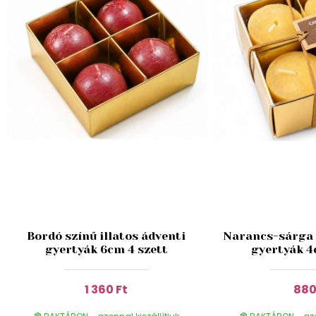
Bordó színű illatos ádventi
Narancs-sárga i
gyertyák 6cm 4 szett
gyertyák 4
1 360 Ft
880