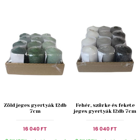
Zöld jeges gyertyák 12db
Fehér, szürke és fekete
7cm
jeges gyertyák 12db 7cm
16 040 FT
16 040 FT