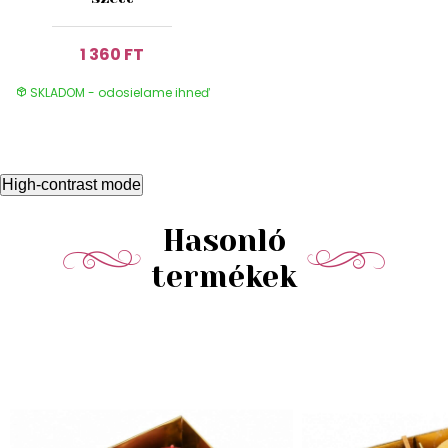
1 360 FT
SKLADOM - odosielame ihneď
High-contrast mode
Hasonló
termékek