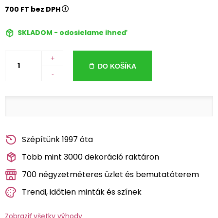
700 FT bez DPH
SKLADOM - odosielame ihneď
+
DO KOŠÍKA
-
Szépítünk 1997 óta
Több mint 3000 dekoráció raktáron
700 négyzetméteres üzlet és bemutatóterem
Trendi, időtlen minták és színek
Zobraziť všetky výhody