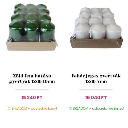
Zöld fém hatású
Fehér jeges gyertyák
gyertyák 12db 10cm
12db 7cm
15 240 FT
16 040 FT
SKLADOM - posledné kusy!
SKLADOM - odosielame ihneď