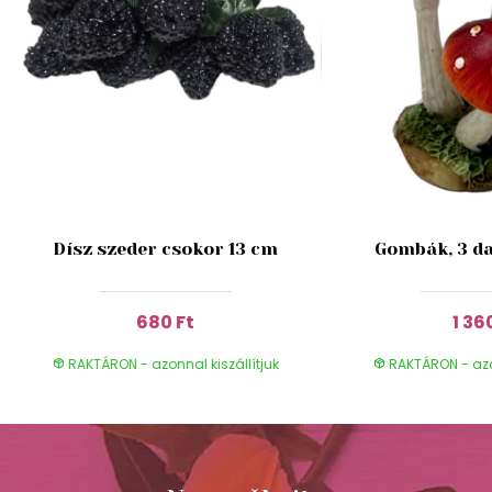
Dísz szeder csokor 13 cm
Gombák, 3 da
680 Ft
1 36
RAKTÁRON - azonnal kiszállítjuk
RAKTÁRON - azon