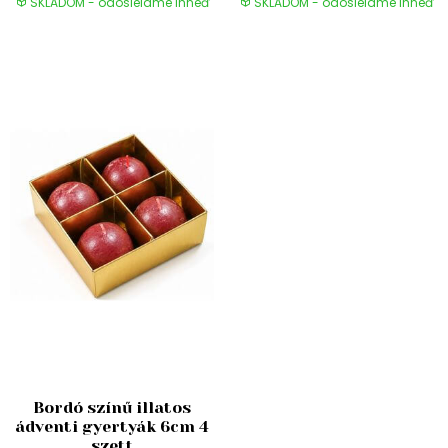
SKLADOM - odosielame ihneď
SKLADOM - odosielame ihneď
Bordó színű illatos
ádventi gyertyák 6cm 4
szett