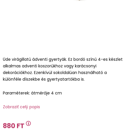
Üde virágillatú ádventi gyertyák. Ez bordó színű 4-es készlet
alkalmas adventi koszorúkhoz vagy karácsonyi
dekorációkhoz. Ezenkívül sokoldalúan használható a
különféle díszekbe és gyertyatartókba is.
Paraméterek: átmérője 4 cm
Zobraziť celý popis
880 FT