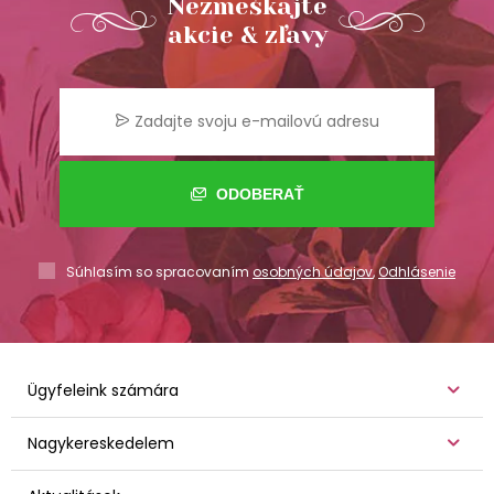
Nezmeškajte
akcie & zľavy
ODOBERAŤ
Súhlasím so spracovaním
osobných údajov
,
Odhlásenie
Ügyfeleink számára
Nagykereskedelem