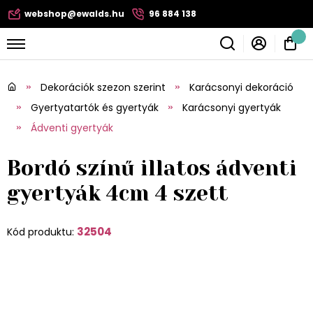
webshop@ewalds.hu
96 884 138
Dekorációk szezon szerint
Karácsonyi dekoráció
Gyertyatartók és gyertyák
Karácsonyi gyertyák
Ádventi gyertyák
Bordó színű illatos ádventi
gyertyák 4cm 4 szett
32504
Kód produktu: