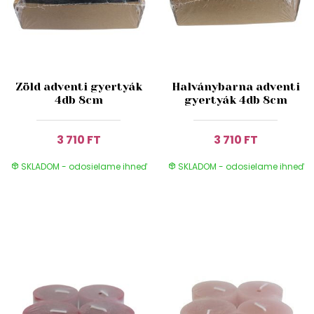
Zöld adventi gyertyák
Halványbarna adventi
4db 8cm
gyertyák 4db 8cm
3 710 FT
3 710 FT
SKLADOM - odosielame ihneď
SKLADOM - odosielame ihneď