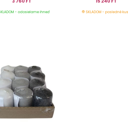
3 760 FT
15 240 FT
KLADOM - odosielame ihneď
SKLADOM - posledné kus