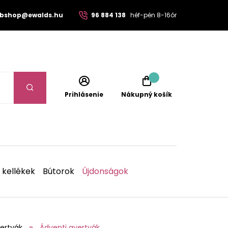
bshop@ewalds.hu
96 884 138
héf-pén 8-16ór
Prihlásenie
Nákupný košík
 kellékek
Bútorok
Újdonságok
ertyák
Ádventi gyertyák