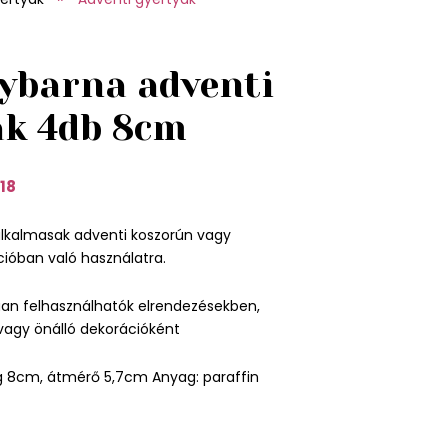
ybarna adventi
ák 4db 8cm
18
alkalmasak adventi koszorún vagy
ióban való használatra.
úan felhasználhatók elrendezésekben,
vagy önálló dekorációként
 8cm, átmérő 5,7cm Anyag: paraffin