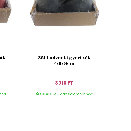
yák
Zöld adventi gyertyák
4db 8cm
3 710 FT
hneď
SKLADOM - odosielame ihneď