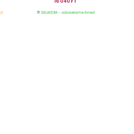
16 040 FT
y!
SKLADOM - odosielame ihneď