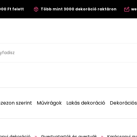
00 Ft felett
Több mint 3000 dekoráció raktáron
we
zezon szerint
Művirágok
Lakás dekoráció
Dekorációs
onyi dekoráció
Gyertyatartók és gyertyák
Karácsonyi gy