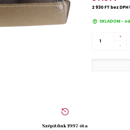
2 930 FT bez DPH
SKLADOM - od
+
-
Szépítünk 1997 óta