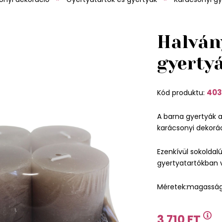
Halván
gyerty
403
Kód produktu:
A barna gyertyák 
karácsonyi dekorác
Ezenkívül sokoldal
gyertyatartókban 
Méretek:magasság
3 710 FT