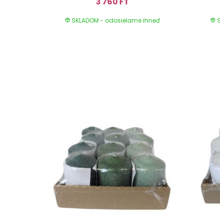
3 760 FT
SKLADOM - odosielame ihneď
S