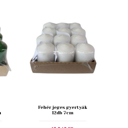
Fehér jeges gyertyák
m
12db 7cm