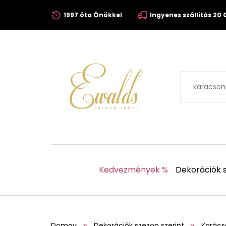
1997 óta Önökkel
Ingyenes szállítás 20 0
Kedvezmények %
Dekorációk s
Domov
Dekorációk szezon szerint
Karács