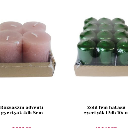
Rózsaszín adventi
Zöld fém hatású
gyertyák 4db 8cm
gyertyák 12db 10c