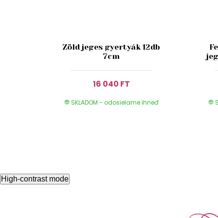
Zöld jeges gyertyák 12db
Fe
7cm
je
16 040 FT
SKLADOM - odosielame ihneď
S
High-contrast mode