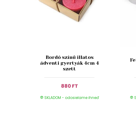
Bordó színű illatos
Fe
ádventi gyertyák 4cm 4
szett
880 FT
SKLADOM - odosielame ihneď
S