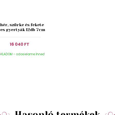
hér, szürke és fekete
ges gyertyák 12db 7cm
16 040 FT
KLADOM - odosielame ihneď
Hasonló termékek