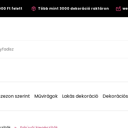
00 Ft felett
Több mint 3000 dekoráció raktáron
we
zezon szerint
Művirágok
Lakás dekoráció
Dekorációs
szítők
Esküvői kiegészítők