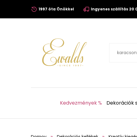
1997 óta Önökkel
Ingyenes szállítás 20 0
Kedvezmények %
Dekorációk s
Domov
Dekorációs kellékek
Kreatív kiegé