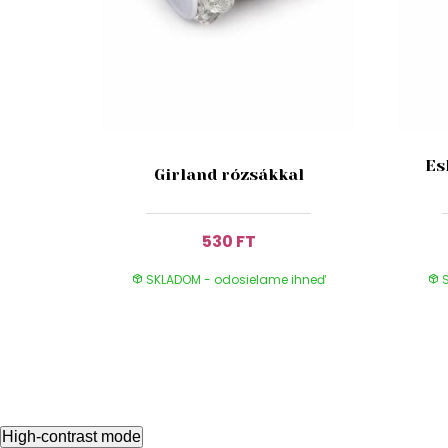
Es
Girland rózsákkal
530 FT
SKLADOM - odosielame ihneď
S
High-contrast mode