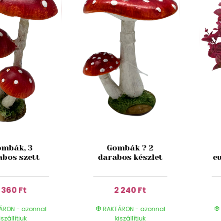
mbák, 3
Gombák ? 2
abos szett
darabos készlet
e
1 360 Ft
2 240 Ft
ÁRON - azonnal
RAKTÁRON - azonnal
iszállítjuk
kiszállítjuk