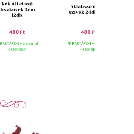
Kék áttetsző
Átlátszó dekor
díszkövek 3cm
szívek 24db 2cm
12db
480 Ft
480 Ft
RAKTÁRON - azonnal
RAKTÁRON - azonnal
kiszállítjuk
kiszállítjuk