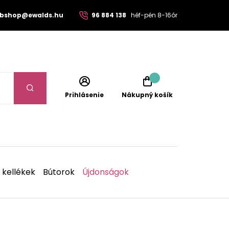
bshop@ewalds.hu
96 884 138
héf-pén 8-16ór
Prihlásenie
Nákupný košík
 kellékek
Bútorok
Újdonságok