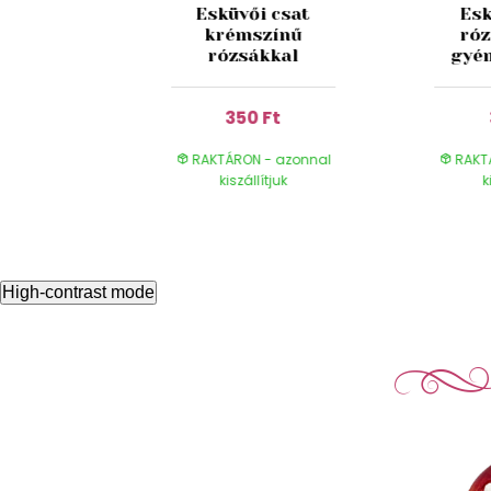
ssárga
Esküvői csat
Esk
lható
krémszínű
róz
 50g
rózsákkal
gyé
Ft
350 Ft
- azonnal
RAKTÁRON - azonnal
RAKT
ítjuk
kiszállítjuk
k
High-contrast mode