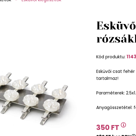
Esküvői
rózsák
114
Kód produktu:
Esküvői csat fehér
tartalmaz!
Paraméterek: 2.5x1
Anyagösszetétel: f
350 FT