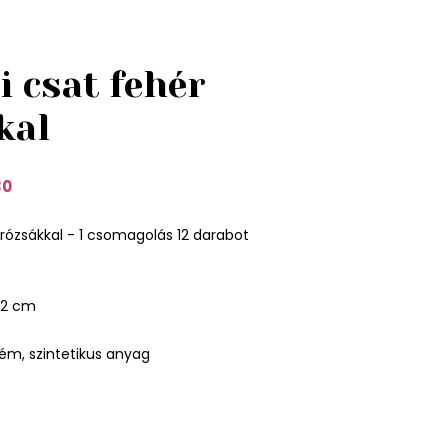
 csat fehér
kal
30
 rózsákkal - 1 csomagolás 12 darabot
.2 cm
ém, szintetikus anyag