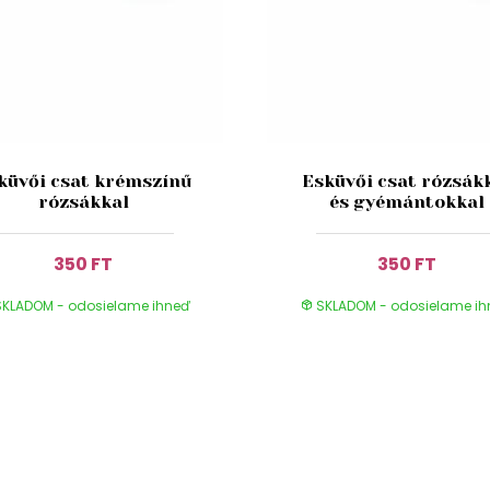
küvői csat krémszínű
Esküvői csat rózsák
rózsákkal
és gyémántokkal
350 FT
350 FT
KLADOM - odosielame ihneď
SKLADOM - odosielame i