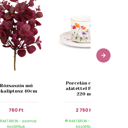
Porcelán csésze
Rózsaszín mű
alátéttel Pipacs
ukaliptusz 40cm
220 ml
760 Ft
2 750 Ft
RAKTÁRON - azonnal
RAKTÁRON - azonnal
kiszállítjuk
kiszállítjuk