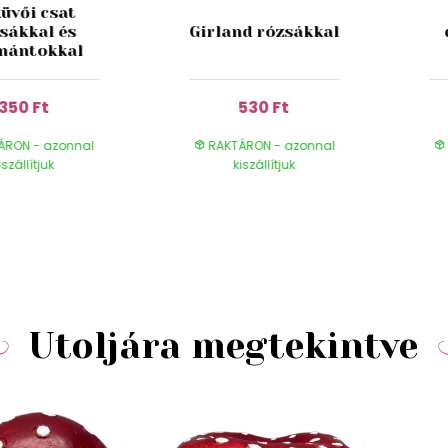
üvői csat
sákkal és
Girland rózsákkal
mántokkal
350 Ft
530 Ft
ÁRON - azonnal
RAKTÁRON - azonnal
iszállítjuk
kiszállítjuk
Utoljára megtekintve