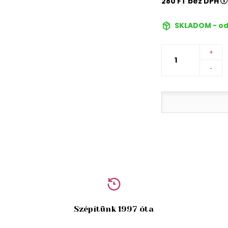
280 FT bez DPH
SKLADOM - od
+
-
Szépítünk 1997 óta