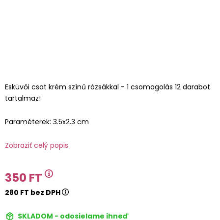
Esküvői csat krém színű rózsákkal - 1 csomagolás 12 darabot
tartalmaz!
Paraméterek: 3.5x2.3 cm
Zobraziť celý popis
350 FT
280 FT bez DPH
SKLADOM - odosielame ihneď