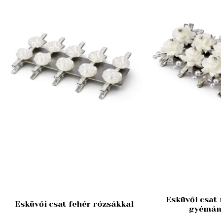
Esküvői csat 
Esküvői csat fehér rózsákkal
gyémán