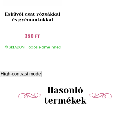
Esküvői csat rózsákkal
és gyémántokkal
350 FT
SKLADOM - odosielame ihneď
High-contrast mode
Hasonló
termékek