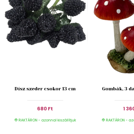
Dísz szeder csokor 13 cm
Gombák, 3 da
680 Ft
1 36
RAKTÁRON - azonnal kiszállítjuk
RAKTÁRON - azon