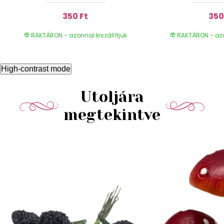
350 Ft
350
RAKTÁRON - azonnal kiszállítjuk
RAKTÁRON - azon
High-contrast mode
Utoljára
megtekintve