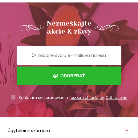
Nezmeškajte
akcie & zľavy
ODOBERAŤ
Súhlasím so spracovaním
osobných údajov
,
Odhlásenie
Ügyfeleink számára