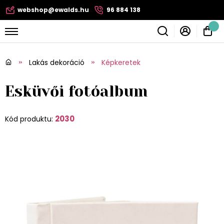
webshop@ewalds.hu
96 884 138
Lakás dekoráció
Képkeretek
Esküvői fotóalbum
2030
Kód produktu: