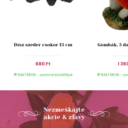
Dísz szeder csokor 13 cm
Gombák, 3 da
680 Ft
1 36
RAKTÁRON - azonnal kiszállítjuk
RAKTÁRON - azon
Nezmeškajte
akcie & zľavy