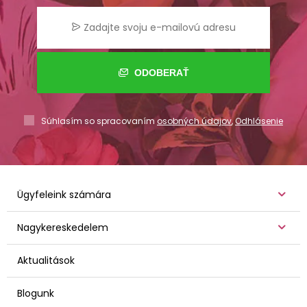
ODOBERAŤ
Súhlasím so spracovaním
osobných údajov
,
Odhlásenie
Ügyfeleink számára
Nagykereskedelem
Aktualitások
Blogunk