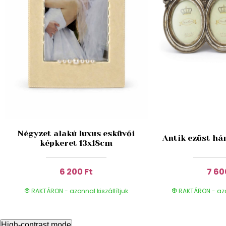
Négyzet alakú luxus esküvői
Antik ezüst há
képkeret 13x18cm
6 200 Ft
7 60
RAKTÁRON - azonnal kiszállítjuk
RAKTÁRON - azon
High-contrast mode