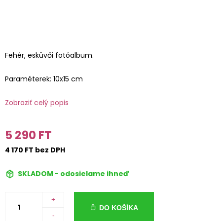
Fehér, esküvői fotóalbum.
Paraméterek: 10x15 cm
Zobraziť celý popis
5 290 FT
4 170 FT bez DPH
SKLADOM - odosielame ihneď
+
DO KOŠÍKA
-