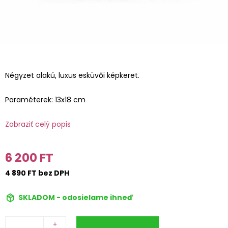
Négyzet alakú, luxus esküvői képkeret.
Paraméterek: 13x18 cm
Zobraziť celý popis
6 200 FT
4 890 FT bez DPH
SKLADOM - odosielame ihneď
+