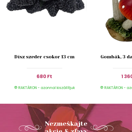
Dísz szeder csokor 13 cm
Gombák, 3 da
680 Ft
1 36
RAKTÁRON - azonnal kiszállítjuk
RAKTÁRON - azon
Nezmeškajte
akcie & zľavy