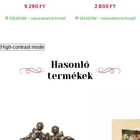
5 290 FT
2 800 FT
SKLADOM - odosielame ihneď
SKLADOM - odosielame ihneď
High-contrast mode
Hasonló
termékek