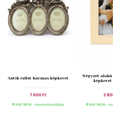
Négyzet alakú 
Antik ezüst hármas képkeret
képkeret
7 600 Ft
2 80
RAKTÁRON - azonnal kiszállítjuk
RAKTÁRON - azon