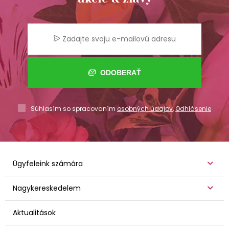
ODOBERAŤ
Súhlasím so spracovaním
osobných údajov
,
Odhlásenie
Ügyfeleink számára
Nagykereskedelem
Aktualitások