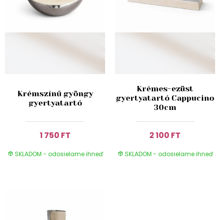
Krémes-ezüst
Krémszínű gyöngy
gyertyatartó Cappucino
gyertyatartó
30cm
1 750 FT
2 100 FT
SKLADOM - odosielame ihneď
SKLADOM - odosielame ihneď