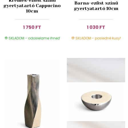
Krémes-ezüst színű
Barna-ezüst színű
gyertyatartó Cappucino
gyertyatartó 10cm
10cm
1 750 FT
1 030 FT
SKLADOM - odosielame ihneď
SKLADOM - posledné kusy!