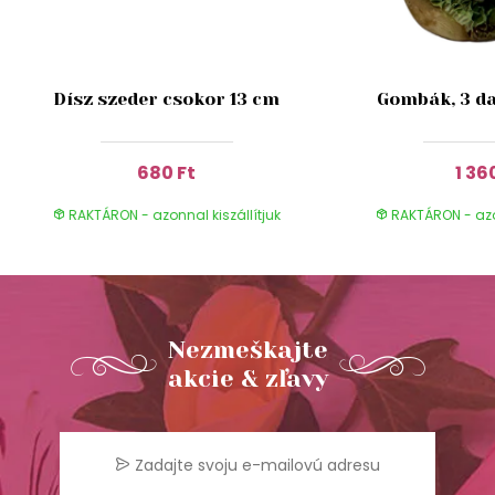
Dísz szeder csokor 13 cm
Gombák, 3 da
680 Ft
1 36
RAKTÁRON - azonnal kiszállítjuk
RAKTÁRON - azon
Nezmeškajte
akcie & zľavy