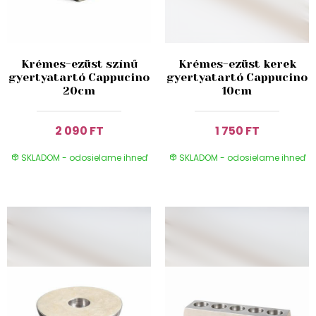
Krémes-ezüst színű
Krémes-ezüst kerek
gyertyatartó Cappucino
gyertyatartó Cappucino
20cm
10cm
2 090 FT
1 750 FT
SKLADOM - odosielame ihneď
SKLADOM - odosielame ihneď