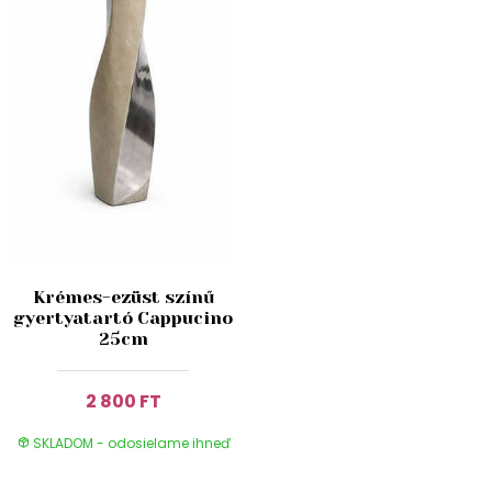
Krémes-ezüst színű
gyertyatartó Cappucino
25cm
2 800 FT
SKLADOM - odosielame ihneď