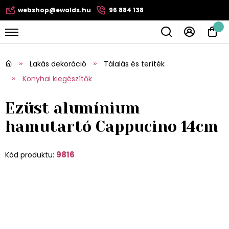
webshop@ewalds.hu
96 884 138
Lakás dekoráció
Tálalás és teríték
Konyhai kiegészítők
Ezüst alumínium
hamutartó Cappucino 14cm
9816
Kód produktu: