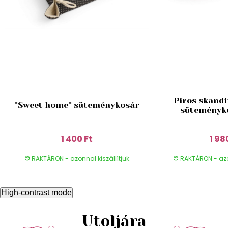
Piros skandi
"Sweet home" süteménykosár
süteményk
1 400 Ft
1 98
RAKTÁRON - azonnal kiszállítjuk
RAKTÁRON - azon
High-contrast mode
Utoljára