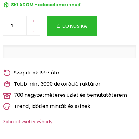
SKLADOM - odosielame ihneď
+
DO KOŠÍKA
-
Szépítünk 1997 óta
Több mint 3000 dekoráció raktáron
700 négyzetméteres üzlet és bemutatóterem
Trendi, időtlen minták és színek
Zobraziť všetky výhody