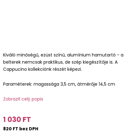
Kiváló minőségű, ezüst színű, alumínium hamutartó - a
belterek nemcsak praktikus, de szép kiegészítője is. A
Cappucino kollekciónk részét képezi.
Paraméterek: magassága 3,5 cm, átmérője 14,5 cm
Zobraziť celý popis
1 030 FT
820 FT bez DPH