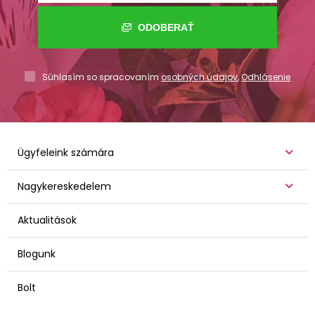
ODOBERAŤ
Súhlasím so spracovaním
osobných údajov
,
Odhlásenie
Ügyfeleink számára
Nagykereskedelem
Aktualitások
Blogunk
Bolt