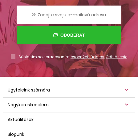
ODOBERAŤ
Súhlasím so spracovaním
osobných údajov
,
Odhlásenie
Ügyfeleink számára
Nagykereskedelem
Aktualitások
Blogunk