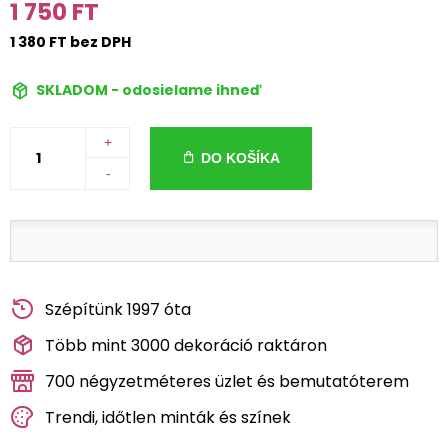
1 750 FT
1 380 FT bez DPH
SKLADOM - odosielame ihneď
+
DO KOŠÍKA
-
Szépítünk 1997 óta
Több mint 3000 dekoráció raktáron
700 négyzetméteres üzlet és bemutatóterem
Trendi, időtlen minták és színek