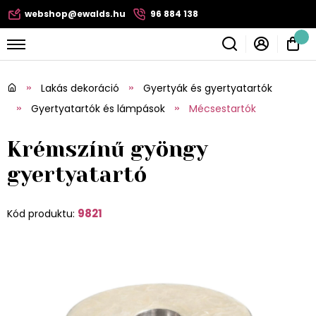
webshop@ewalds.hu
96 884 138
Lakás dekoráció
Gyertyák és gyertyatartók
Gyertyatartók és lámpások
Mécsestartók
Krémszínű gyöngy
gyertyatartó
9821
Kód produktu: