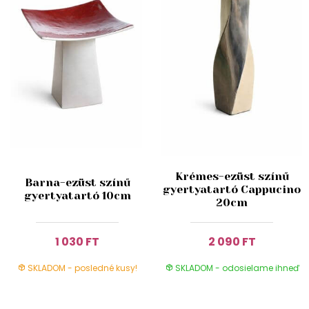
Krémes-ezüst színű
Barna-ezüst színű
gyertyatartó Cappucino
gyertyatartó 10cm
20cm
1 030 FT
2 090 FT
SKLADOM - posledné kusy!
SKLADOM - odosielame ihneď