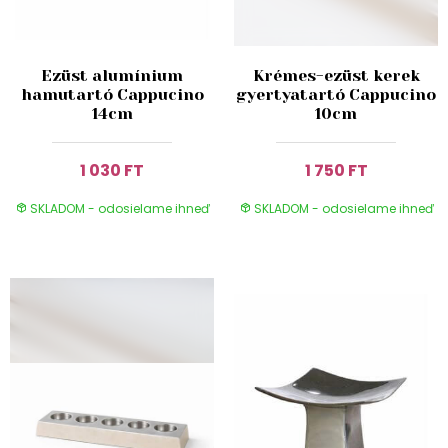
Ezüst alumínium
Krémes-ezüst kerek
hamutartó Cappucino
gyertyatartó Cappucino
14cm
10cm
1 030 FT
1 750 FT
SKLADOM - odosielame ihneď
SKLADOM - odosielame ihneď