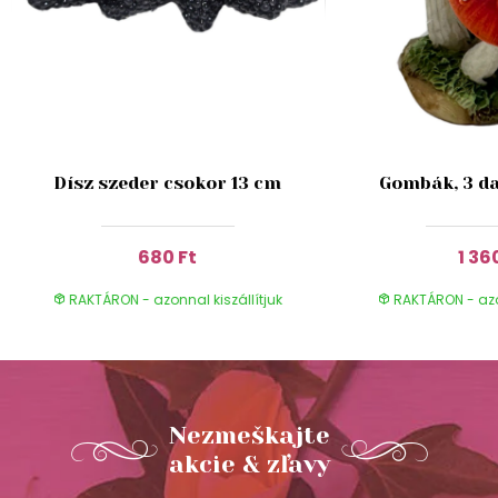
Dísz szeder csokor 13 cm
Gombák, 3 da
680 Ft
1 36
RAKTÁRON - azonnal kiszállítjuk
RAKTÁRON - azon
Nezmeškajte
akcie & zľavy