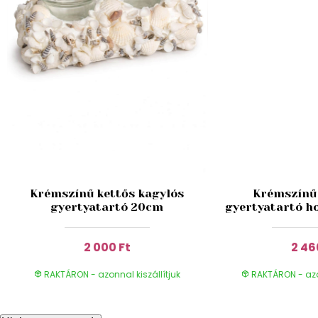
Krémszínű kettős kagylós
Krémszínű 
gyertyatartó 20cm
gyertyatartó h
2 000 Ft
2 46
RAKTÁRON - azonnal kiszállítjuk
RAKTÁRON - azon