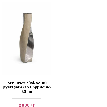
Krémes-ezüst színű
gyertyatartó Cappucino
25cm
2 800 FT