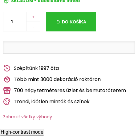
SKLADOM - odosielame ihneď
+
DO KOŠÍKA
-
Szépítünk 1997 óta
Több mint 3000 dekoráció raktáron
700 négyzetméteres üzlet és bemutatóterem
Trendi, időtlen minták és színek
Zobraziť všetky výhody
High-contrast mode