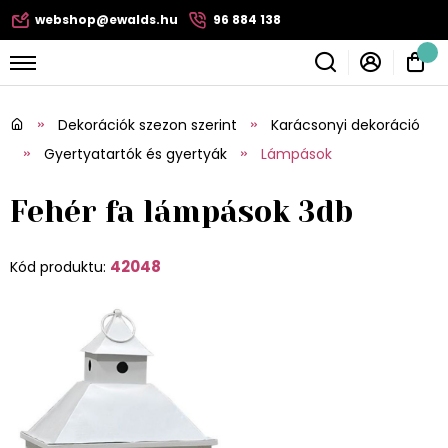
webshop@ewalds.hu
96 884 138
Dekorációk szezon szerint
Karácsonyi dekoráció
Gyertyatartók és gyertyák
Lámpások
Fehér fa lámpások 3db
42048
Kód produktu: