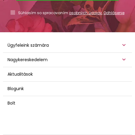
Súhlasím so spracovaním
osobných údajov
,
Odhlásenie
Ügyfeleink számára
Nagykereskedelem
Aktualitások
Blogunk
Bolt