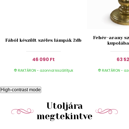
Fehér-arany sz
Fából készült széles lámpák 2db
kupolába
46 090 Ft
63 52
RAKTÁRON - azonnal kiszállítjuk
RAKTÁRON - azon
High-contrast mode
Utoljára
megtekintve