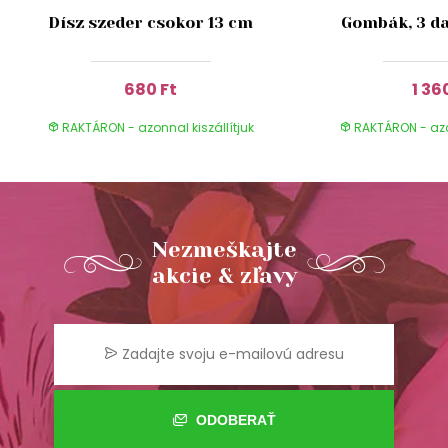
Dísz szeder csokor 13 cm
Gombák, 3 da
680 Ft
1 36
RAKTÁRON - azonnal kiszállítjuk
RAKTÁRON - azon
Nezmeškajte
akcie & zľavy
ODOBERAŤ