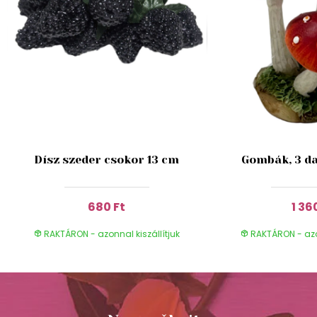
Dísz szeder csokor 13 cm
Gombák, 3 da
680 Ft
1 36
RAKTÁRON - azonnal kiszállítjuk
RAKTÁRON - azon