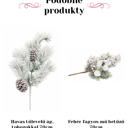
Podobné
produkty
Havas tűlevelű ág,
Fehér fagyos mű betűző
tobozokkal 70cm
70cm