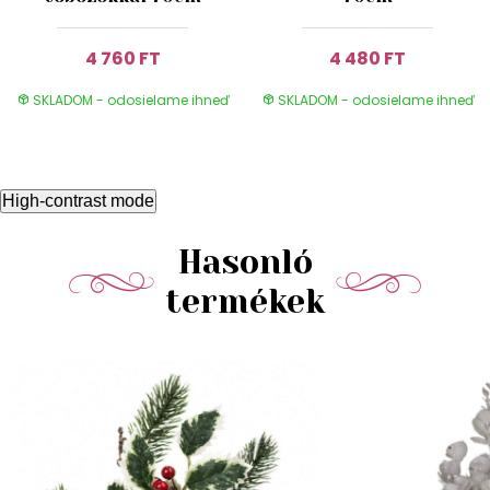
4 760 FT
4 480 FT
SKLADOM - odosielame ihneď
SKLADOM - odosielame ihneď
High-contrast mode
Hasonló
termékek