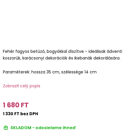
Fehér fagyos betűző, bogyókkal díszítve - ideálisak ádventi
koszorúk, karácsonyi dekorációk és ikebanák dekorálására.
Paraméterek: hossza 35 cm, szélessége 14 cm
Zobraziť celý popis
1 680 FT
1 330 FT bez DPH
SKLADOM - odosielame ihneď