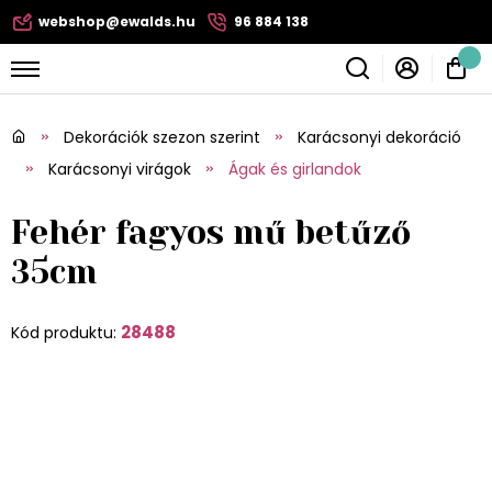
webshop@ewalds.hu
96 884 138
Dekorációk szezon szerint
Karácsonyi dekoráció
Karácsonyi virágok
Ágak és girlandok
Fehér fagyos mű betűző
35cm
28488
Kód produktu: