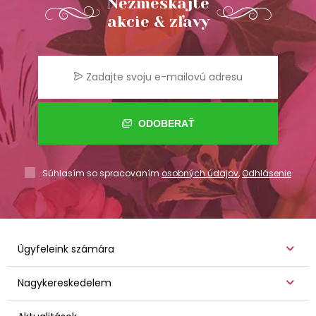
Nezmeškajte
akcie & zľavy
ODOBERAŤ
Súhlasím so spracovaním
osobných údajov
,
Odhlásenie
Ügyfeleink számára
Nagykereskedelem