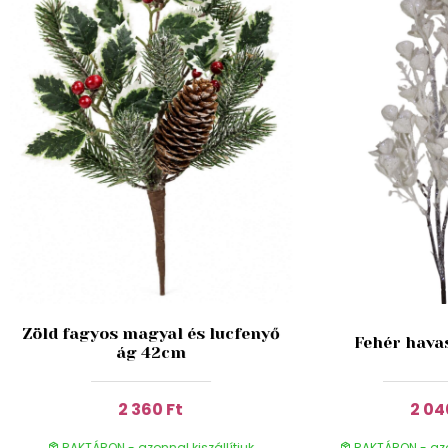
Zöld fagyos magyal és lucfenyő
Fehér hava
ág 42cm
2 360 Ft
2 04
RAKTÁRON - azonnal kiszállítjuk
RAKTÁRON - azon