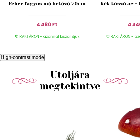
Fehér fagyos mű betűző 70cm
Kék kúszó ág -
4 480 Ft
4 44
RAKTÁRON - azonnal kiszállítjuk
RAKTÁRON - azon
High-contrast mode
Utoljára
megtekintve