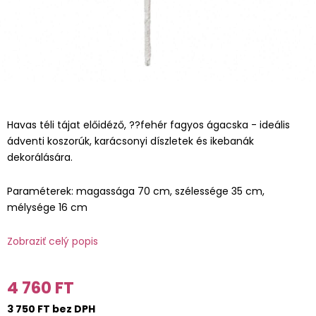
Havas téli tájat előidéző, ??fehér fagyos ágacska - ideális
ádventi koszorúk, karácsonyi díszletek és ikebanák
dekorálására.
Paraméterek: magassága 70 cm, szélessége 35 cm,
mélysége 16 cm
Zobraziť celý popis
4 760 FT
3 750 FT bez DPH