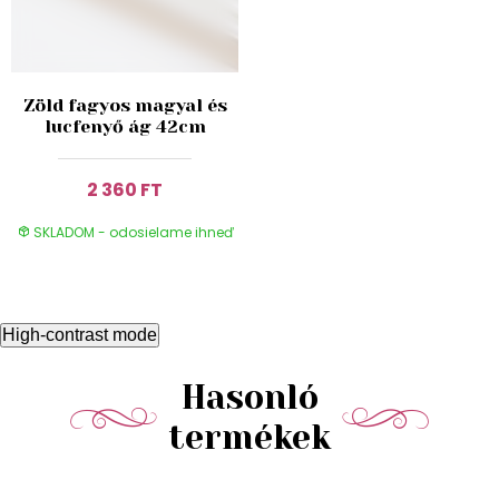
Zöld fagyos magyal és
lucfenyő ág 42cm
2 360 FT
SKLADOM - odosielame ihneď
High-contrast mode
Hasonló
termékek