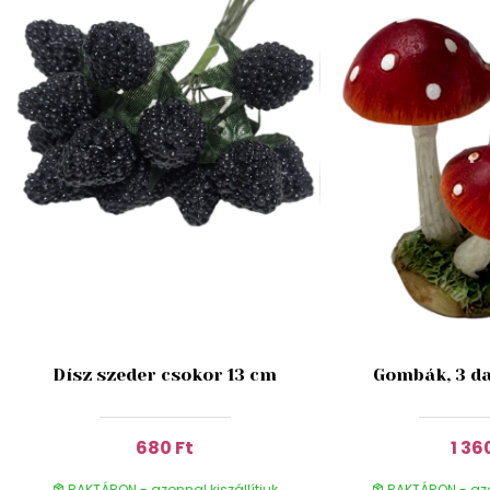
Dísz szeder csokor 13 cm
Gombák, 3 da
680 Ft
1 36
RAKTÁRON - azonnal kiszállítjuk
RAKTÁRON - azon