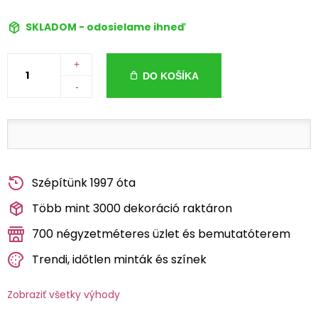
SKLADOM - odosielame ihneď
+
DO KOŠÍKA
-
Szépítünk 1997 óta
Több mint 3000 dekoráció raktáron
700 négyzetméteres üzlet és bemutatóterem
Trendi, időtlen minták és színek
Zobraziť všetky výhody