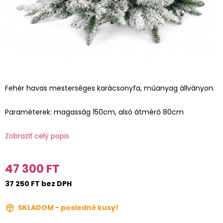
Fehér havas mesterséges karácsonyfa, műanyag állványon.
Paraméterek: magasság 150cm, alsó átmérő 80cm
Zobraziť celý popis
47 300 FT
37 250 FT bez DPH
SKLADOM - posledné kusy!