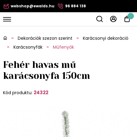
webshop@ewalds.hu
96 884 138
Dekorációk szezon szerint
Karácsonyi dekoráció
Karácsonyfák
Műfenyők
Fehér havas mű
karácsonyfa 150cm
24322
Kód produktu: