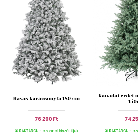
Kanadai erdei 
Havas karácsonyfa 180 cm
15
76 290 Ft
74 25
RAKTÁRON - azonnal kiszállítjuk
RAKTÁRON - azon