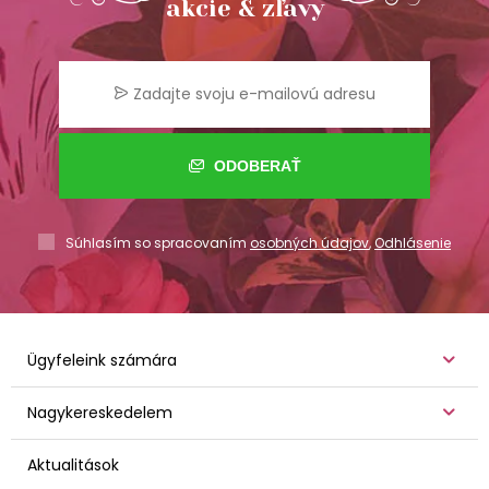
akcie & zľavy
ODOBERAŤ
Súhlasím so spracovaním
osobných údajov
,
Odhlásenie
Ügyfeleink számára
Nagykereskedelem
Aktualitások