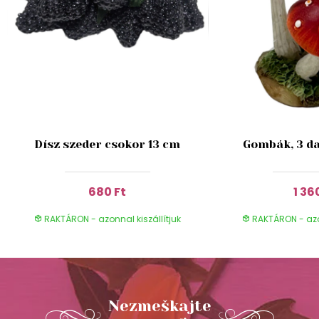
Dísz szeder csokor 13 cm
Gombák, 3 da
680 Ft
1 36
RAKTÁRON - azonnal kiszállítjuk
RAKTÁRON - azon
Nezmeškajte