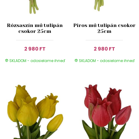
Rózsaszín mű tulipán
Piros mű tulipán csokor
csokor 25cm
25cm
2 980 FT
2 980 FT
SKLADOM - odosielame ihneď
SKLADOM - odosielame ihneď