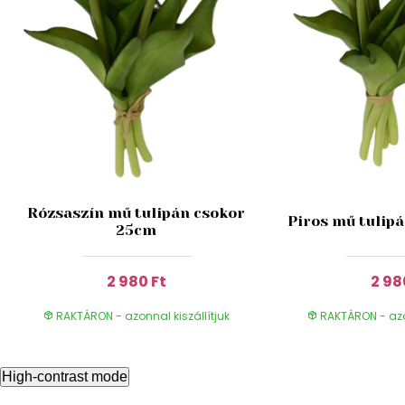
Rózsaszín mű tulipán csokor
Piros mű tulip
25cm
2 980 Ft
2 98
RAKTÁRON - azonnal kiszállítjuk
RAKTÁRON - azon
High-contrast mode