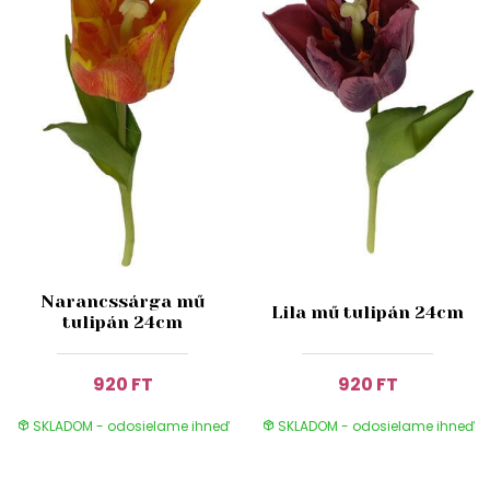
Narancssárga mű
Lila mű tulipán 24cm
tulipán 24cm
920 FT
920 FT
SKLADOM - odosielame ihneď
SKLADOM - odosielame ihneď