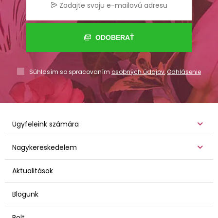
ODOBERAŤ
Súhlasím so spracovaním
osobných údajov
,
Odhlásenie
Ügyfeleink számára
Nagykereskedelem
Aktualitások
Blogunk
Bolt