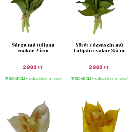
Sárga mű tulipán
Sötét rózsaszín mű
csokor 25cm
tulipán csokor 25cm
2 980 FT
2 980 FT
SKLADOM - odosielame ihneď
SKLADOM - odosielame ihneď