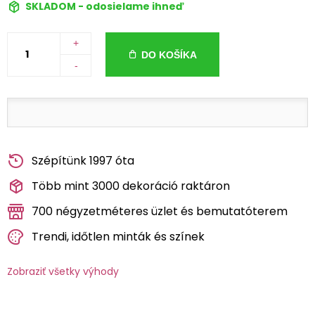
SKLADOM - odosielame ihneď
+
DO KOŠÍKA
-
Szépítünk 1997 óta
Több mint 3000 dekoráció raktáron
700 négyzetméteres üzlet és bemutatóterem
Trendi, időtlen minták és színek
Zobraziť všetky výhody