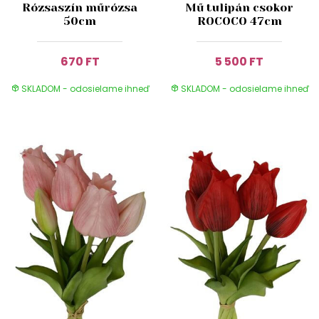
Rózsaszín műrózsa
Mű tulipán csokor
50cm
ROCOCO 47cm
670 FT
5 500 FT
SKLADOM - odosielame ihneď
SKLADOM - odosielame ihneď