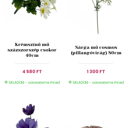
Krémszínű mű
Sárga mű cosmos
százszorszép csokor
(pillangóvirág) 80cm
40cm
4 580 FT
1 300 FT
SKLADOM - odosielame ihneď
SKLADOM - odosielame ihneď