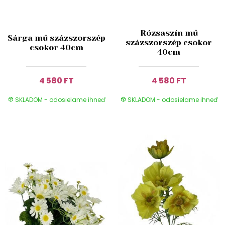
Rózsaszín mű
Sárga mű százszorszép
százszorszép csokor
csokor 40cm
40cm
4 580 FT
4 580 FT
SKLADOM - odosielame ihneď
SKLADOM - odosielame ihneď