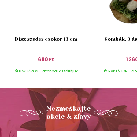
Dísz szeder csokor 13 cm
Gombák, 3 da
680 Ft
1 36
RAKTÁRON - azonnal kiszállítjuk
RAKTÁRON - azon
Nezmeškajte
akcie & zľavy