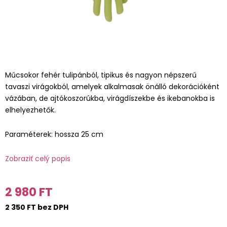
Műcsokor fehér tulipánból, tipikus és nagyon népszerű
tavaszi virágokból, amelyek alkalmasak önálló dekorációként
vázában, de ajtókoszorúkba, virágdíszekbe és ikebanokba is
elhelyezhetők.
Paraméterek: hossza 25 cm
Zobraziť celý popis
2 980 FT
2 350 FT bez DPH