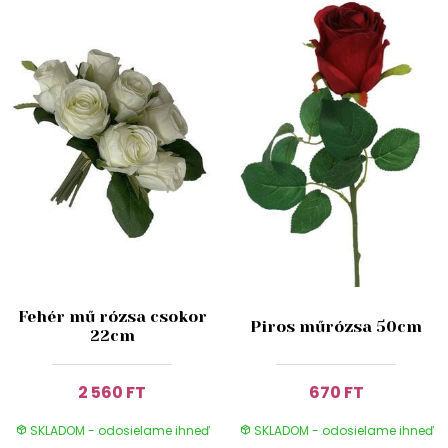
Fehér mű rózsa csokor
Piros műrózsa 50cm
22cm
2 560 FT
670 FT
SKLADOM - odosielame ihneď
SKLADOM - odosielame ihneď