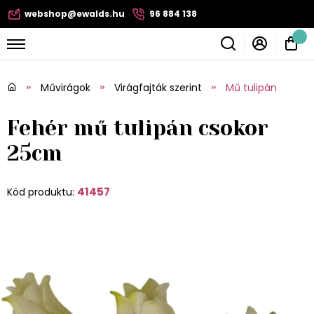
webshop@ewalds.hu
96 884 138
Művirágok
Virágfajták szerint
Mű tulipán
Fehér mű tulipán csokor
25cm
41457
Kód produktu: