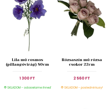
Lila mű cosmos
Rózsaszín mű rózsa
(pillangóvirág) 80cm
csokor 22cm
1 300 FT
2 560 FT
SKLADOM - odosielame ihneď
SKLADOM - posledné kusy!