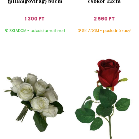
(pillangóvirág) 80cm
csokor 22cm
1 300 FT
2 560 FT
SKLADOM - odosielame ihneď
SKLADOM - posledné kusy!