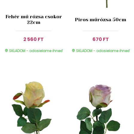
Fehér mű rózsa csokor
Piros műrózsa 50cm
22cm
2 560 FT
670 FT
SKLADOM - odosielame ihneď
SKLADOM - odosielame ihneď