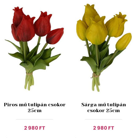
Piros mű tulipán csokor
Sárga mű tulipán
25cm
csokor 25cm
2 980 FT
2 980 FT