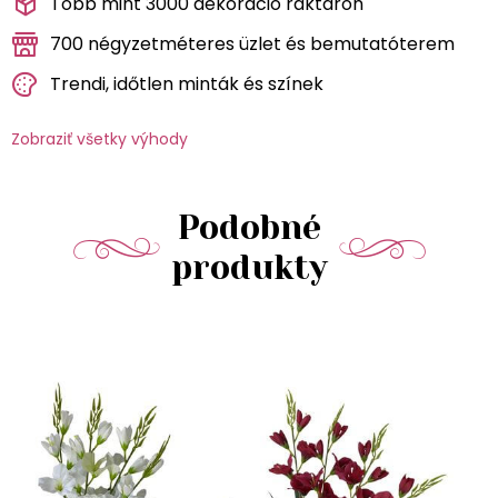
Több mint 3000 dekoráció raktáron
700 négyzetméteres üzlet és bemutatóterem
Trendi, időtlen minták és színek
Zobraziť všetky výhody
Podobné
produkty