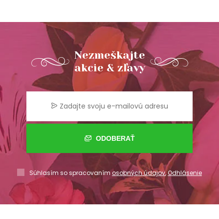
Nezmeškajte
akcie & zľavy
ODOBERAŤ
Súhlasím so spracovaním
osobných údajov
,
Odhlásenie