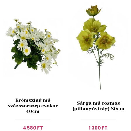
Krémszínű mű
Sárga mű cosmos
százszorszép csokor
(pillangóvirág) 80cm
40cm
4 580 FT
1 300 FT