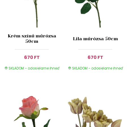
Krém színű műrózsa
Lila műrózsa 50cm
50cm
670 FT
670 FT
SKLADOM - odosielame ihneď
SKLADOM - odosielame ihneď