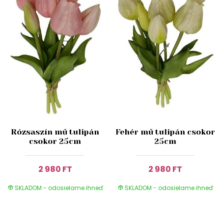
Rózsaszín mű tulipán
Fehér mű tulipán csokor
csokor 25cm
25cm
2 980 FT
2 980 FT
SKLADOM - odosielame ihneď
SKLADOM - odosielame ihneď