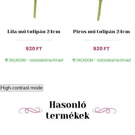
Lila mű tulipán 24cm
Piros mű tulipán 24cm
920 FT
920 FT
SKLADOM - odosielame ihneď
SKLADOM - odosielame ihneď
High-contrast mode
Hasonló
termékek