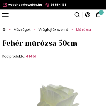
webshop@ewalds.hu
96 884 138
Művirágok
Virágfajták szerint
Mű rózsa
Fehér műrózsa 50cm
41451
Kód produktu: