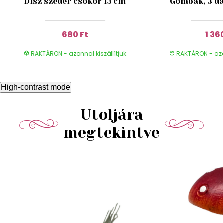
Dísz szeder csokor 13 cm
Gombák, 3 da
680 Ft
1 36
RAKTÁRON - azonnal kiszállítjuk
RAKTÁRON - azon
High-contrast mode
Utoljára
megtekintve