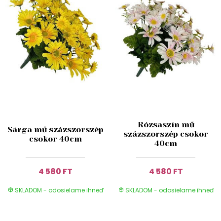
Rózsaszín mű
Sárga mű százszorszép
százszorszép csokor
csokor 40cm
40cm
4 580 FT
4 580 FT
SKLADOM - odosielame ihneď
SKLADOM - odosielame ihneď