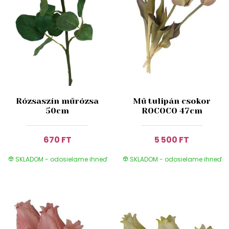
Rózsaszín műrózsa
Mű tulipán csokor
50cm
ROCOCO 47cm
670 FT
5 500 FT
SKLADOM - odosielame ihneď
SKLADOM - odosielame ihneď