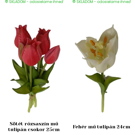
SKLADOM - odosielame ihneď
SKLADOM - odosielame ihneď
Sötét rózsaszín mű
Fehér mű tulipán 24cm
tulipán csokor 25cm