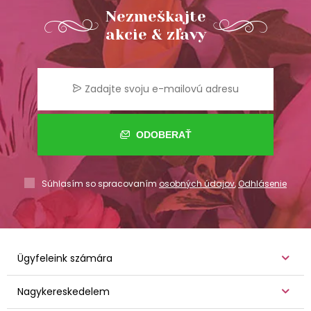
Nezmeškajte
akcie & zľavy
ODOBERAŤ
Súhlasím so spracovaním
osobných údajov
,
Odhlásenie
Ügyfeleink számára
Nagykereskedelem