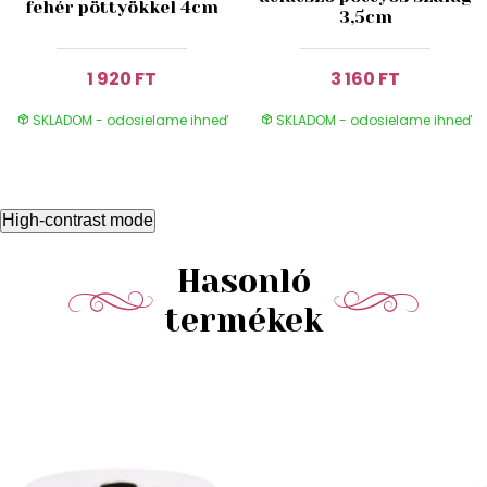
fehér pöttyökkel 4cm
3,5cm
1 920 FT
3 160 FT
SKLADOM - odosielame ihneď
SKLADOM - odosielame ihneď
High-contrast mode
Hasonló
termékek