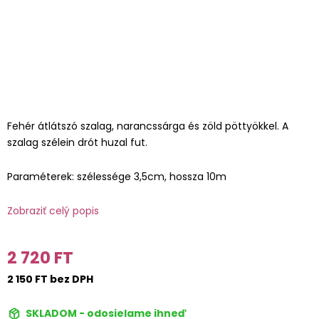
Fehér átlátszó szalag, narancssárga és zöld pöttyökkel. A
szalag szélein drót huzal fut.
Paraméterek: szélessége 3,5cm, hossza 10m
Zobraziť celý popis
2 720 FT
2 150 FT bez DPH
SKLADOM - odosielame ihneď