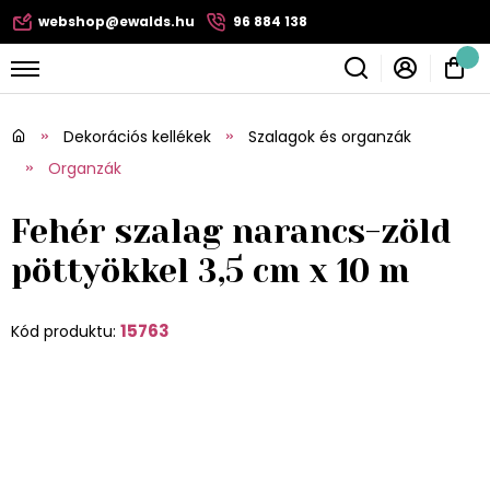
webshop@ewalds.hu
96 884 138
Dekorációs kellékek
Szalagok és organzák
Organzák
Fehér szalag narancs-zöld
pöttyökkel 3,5 cm x 10 m
15763
Kód produktu: