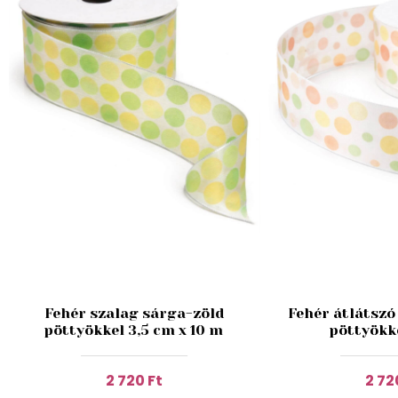
Fehér szalag sárga-zöld
Fehér átlátszó
pöttyökkel 3,5 cm x 10 m
pöttyökk
2 720 Ft
2 72