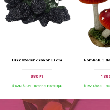
Dísz szeder csokor 13 cm
Gombák, 3 da
680 Ft
1 36
RAKTÁRON - azonnal kiszállítjuk
RAKTÁRON - azon