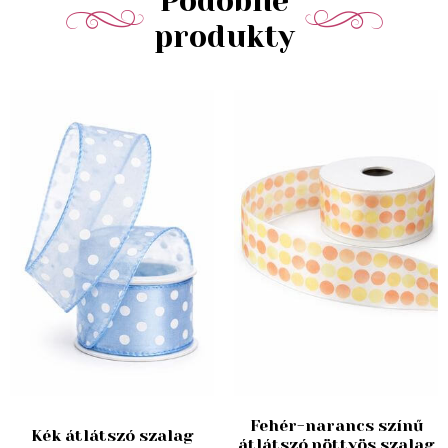
Podobné
produkty
Fehér-narancs színű
Kék átlátszó szalag
átlátszó pöttyös szalag