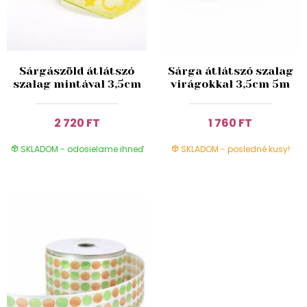
Sárgászöld átlátszó
Sárga átlátszó szalag
szalag mintával 3,5cm
virágokkal 3,5cm 5m
2 720 FT
1 760 FT
SKLADOM - odosielame ihneď
SKLADOM - posledné kusy!