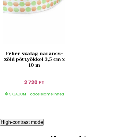
Fehér szalag narancs-
zöld pöttyökkel 3,5 cm x
10 m
2 720 FT
SKLADOM - odosielame ihneď
High-contrast mode