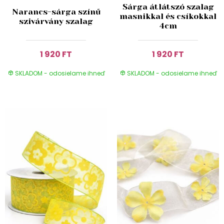
Sárga átlátszó szalag
Narancs-sárga színű
masnikkal és csíkokkal
szivárvány szalag
4cm
1 920 FT
1 920 FT
SKLADOM - odosielame ihneď
SKLADOM - odosielame ihneď