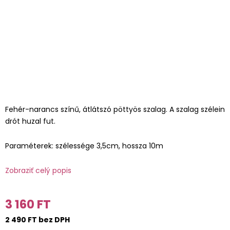
Fehér-narancs színű, átlátszó pöttyös szalag. A szalag szélein
drót huzal fut.
Paraméterek: szélessége 3,5cm, hossza 10m
Zobraziť celý popis
3 160 FT
2 490 FT bez DPH