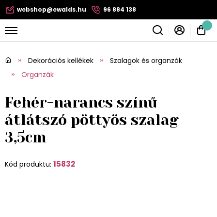
webshop@ewalds.hu
96 884 138
Dekorációs kellékek
Szalagok és organzák
Organzák
Fehér-narancs színű
átlátszó pöttyös szalag
3,5cm
15832
Kód produktu: