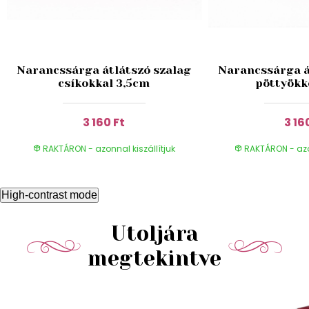
Narancssárga átlátszó szalag
Narancssárga á
csíkokkal 3,5cm
pöttyökk
3 160 Ft
3 16
RAKTÁRON - azonnal kiszállítjuk
RAKTÁRON - azon
High-contrast mode
Utoljára
megtekintve