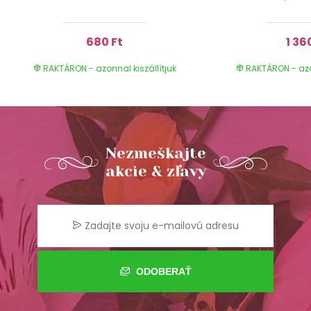
680 Ft
1 36
RAKTÁRON - azonnal kiszállítjuk
RAKTÁRON - azon
Nezmeškajte
akcie & zľavy
ODOBERAŤ