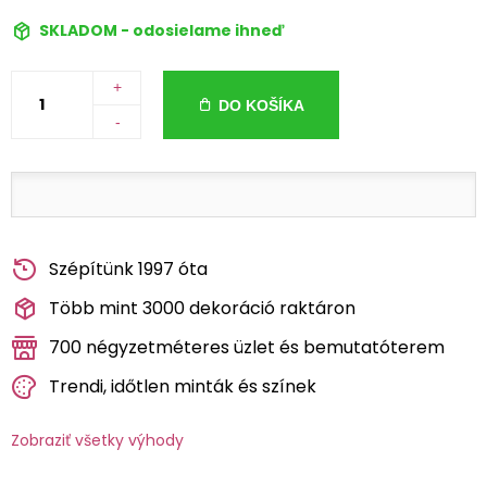
SKLADOM - odosielame ihneď
+
DO KOŠÍKA
-
Szépítünk 1997 óta
Több mint 3000 dekoráció raktáron
700 négyzetméteres üzlet és bemutatóterem
Trendi, időtlen minták és színek
Zobraziť všetky výhody