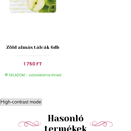
Zöld almás tálcák 6db
1 750 FT
SKLADOM - odosielame ihneď
High-contrast mode
Hasonló
termékek