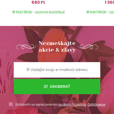
680 Ft
1 36
RAKTÁRON - azonnal kiszállítjuk
RAKTÁRON - azon
Nezmeškajte
akcie & zľavy
ODOBERAŤ
Súhlasím so spracovaním
osobných údajov
,
Odhlásenie