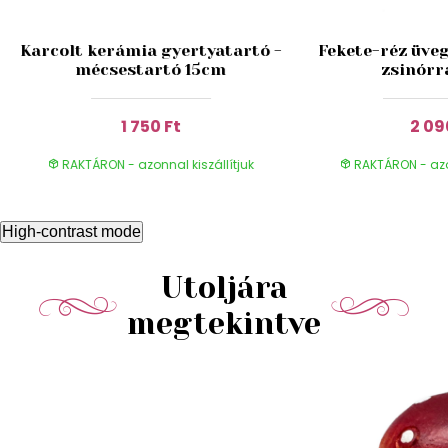
Karcolt kerámia gyertyatartó -
Fekete-réz üveg
mécsestartó 15cm
zsinórr
1 750 Ft
2 09
RAKTÁRON - azonnal kiszállítjuk
RAKTÁRON - azon
High-contrast mode
Utoljára
megtekintve