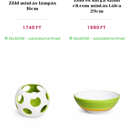
Zöld és sárga színű
Zöld mintás lámpás
citrom mintás tálca
16cm
29cm
1 740 FT
1 590 FT
SKLADOM - odosielame ihneď
SKLADOM - odosielame ihneď