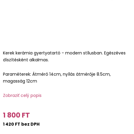
Kerek kerámia gyertyatartó - modern stílusban. Egészéves
díszítésként alkalmas.
Paraméterek: Átmérő 14cm, nyílás átmérője 8.5cm,
magasság 12cm
Zobraziť celý popis
1 800 FT
1 420 FT bez DPH