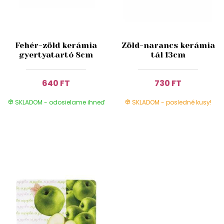
Fehér-zöld kerámia
Zöld-narancs kerámia
gyertyatartó 8cm
tál 13cm
640 FT
730 FT
SKLADOM - odosielame ihneď
SKLADOM - posledné kusy!