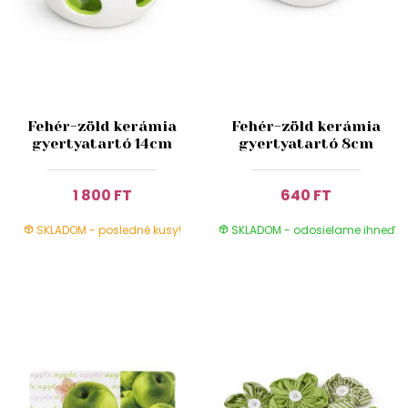
Fehér-zöld kerámia
Fehér-zöld kerámia
gyertyatartó 14cm
gyertyatartó 8cm
1 800 FT
640 FT
SKLADOM - posledné kusy!
SKLADOM - odosielame ihneď