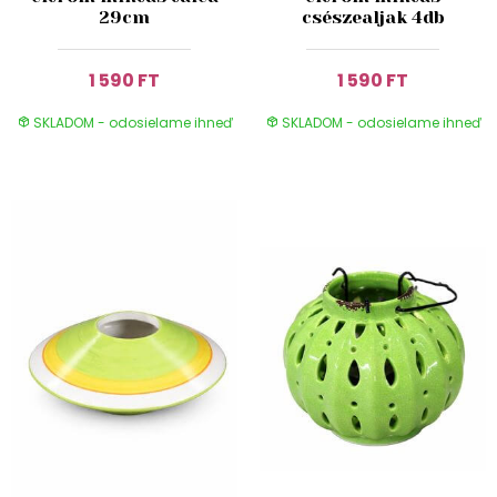
29cm
csészealjak 4db
1 590 FT
1 590 FT
SKLADOM - odosielame ihneď
SKLADOM - odosielame ihneď