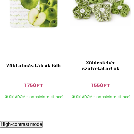
Zöldesfehér
Zöld almás tálcák 6db
szalvétatartók
1 750 FT
1 550 FT
SKLADOM - odosielame ihneď
SKLADOM - odosielame ihneď
High-contrast mode