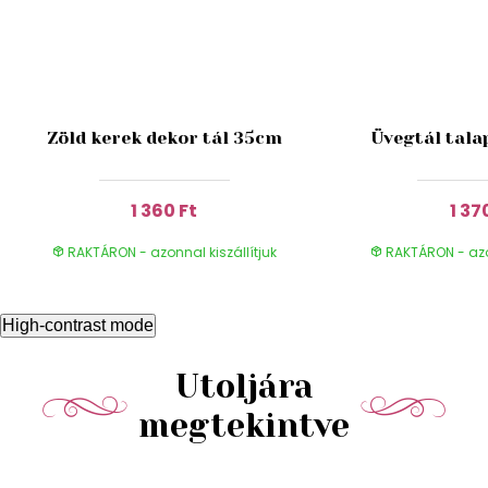
Zöld kerek dekor tál 35cm
Üvegtál tala
1 360 Ft
1 37
RAKTÁRON - azonnal kiszállítjuk
RAKTÁRON - azon
High-contrast mode
Utoljára
megtekintve