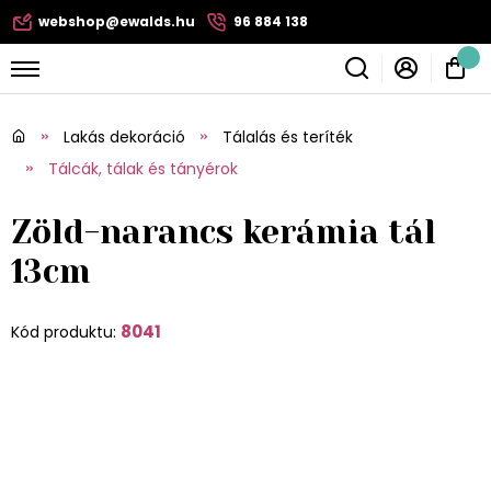
webshop@ewalds.hu
96 884 138
Lakás dekoráció
Tálalás és teríték
Tálcák, tálak és tányérok
Zöld-narancs kerámia tál
13cm
8041
Kód produktu: