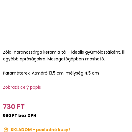
Zöld-narancssárga kerámia tál - ideális gyümölcstálként, ill.
egyébb apróságokra. Mosogatógépben mosható.
Paraméterek: Átmérő 13,5 cm, mélység 4,5 cm
Zobraziť celý popis
730 FT
580 FT bez DPH
SKLADOM - posledné kusy!