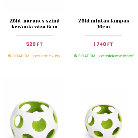
Zöld-narancs színű
Zöld mintás lámpás
kerámia váza 6cm
16cm
520 FT
1 740 FT
SKLADOM - posledné kusy!
SKLADOM - odosielame ihneď