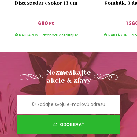
Dísz szeder csokor 13 cm
Gombák, 3 da
680 Ft
1 36
RAKTÁRON - azonnal kiszállítjuk
RAKTÁRON - azon
Nezmeškajte
akcie & zľavy
ODOBERAŤ