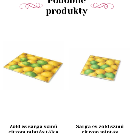
Podobné
produkty
Zöld és sárga színű
Sárga és zöld színű
citrom mintás tálca
citrom mintás