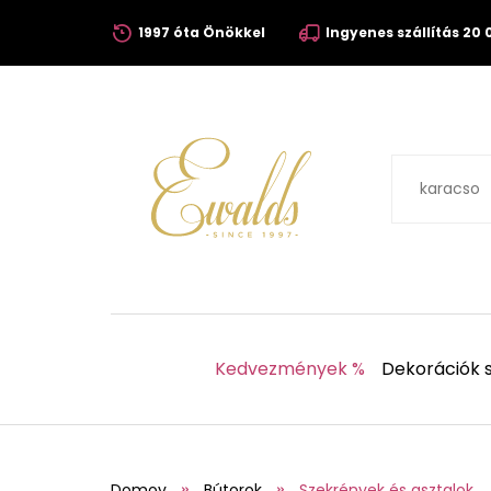
1997 óta Önökkel
Ingyenes szállítás 20 0
Kedvezmények %
Dekorációk s
Domov
Bútorok
Szekrények és asztalok