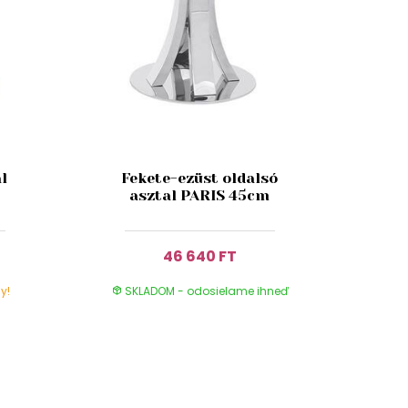
l
Fekete-ezüst oldalsó
asztal PARIS 45cm
46 640 FT
y!
SKLADOM - odosielame ihneď