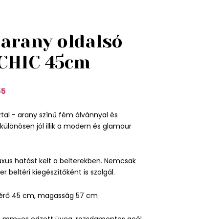
-arany oldalsó
 CHIC 45cm
55
tal - arany színű fém álvánnyal és
különösen jól illik a modern és glamour
 luxus hatást kelt a belterekben. Nemcsak
er beltéri kiegészítőként is szolgál.
érő 45 cm, magasság 57 cm
8 mm-es edzett üveg, rozsdamentes acél