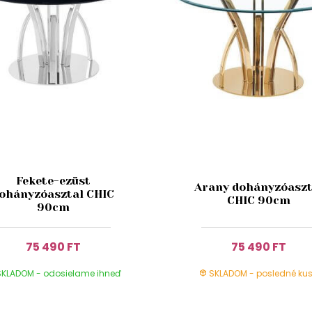
Fekete-ezüst
Arany dohányzóaszt
ohányzóasztal CHIC
CHIC 90cm
90cm
75 490 FT
75 490 FT
KLADOM - odosielame ihneď
SKLADOM - posledné kus