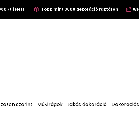
00 Ft felett
Több mint 3000 dekoráció raktáron
we
zezon szerint
Művirágok
Lakás dekoráció
Dekorációs