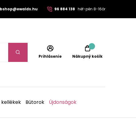
bshop@ewalds.hu
96 884 138
héf-pén 8-16ór
Prihlásenie
Nákupný košík
 kellékek
Bútorok
Újdonságok