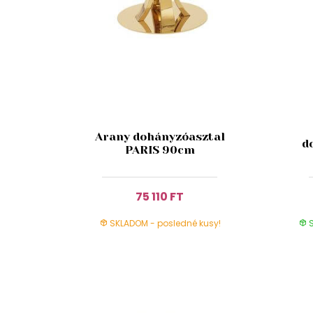
Arany dohányzóasztal
d
PARIS 90cm
75 110 FT
SKLADOM - posledné kusy!
S