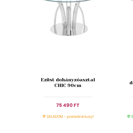
Ezüst dohányzóasztal
d
CHIC 90cm
75 490 FT
SKLADOM - posledné kusy!
S