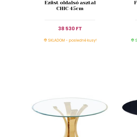
Ezüst oldalsó asztal
F
CHIC 45cm
38 530 FT
SKLADOM - posledné kusy!
S