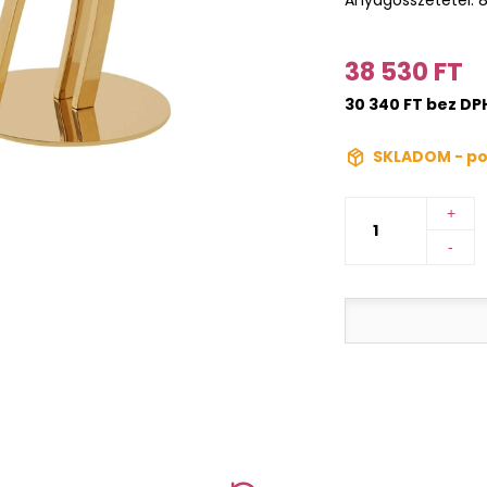
38 530 FT
30 340 FT bez DP
SKLADOM - po
+
-