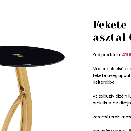
Fekete
asztal
411
Kód produktu:
Modern oldalsó asz
fekete üveglappal 
belterekbe.
Az exkluzív dizájn
praktikus, de dizájn
Paraméterek: átm
Anyagösszetétel: 