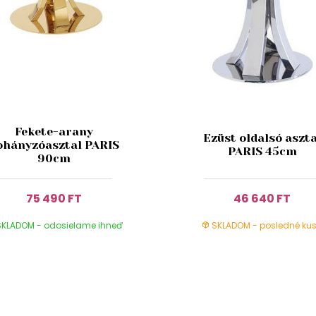
Fekete-arany
Ezüst oldalsó aszta
ohányzóasztal PARIS
PARIS 45cm
90cm
75 490 FT
46 640 FT
KLADOM - odosielame ihneď
SKLADOM - posledné kus