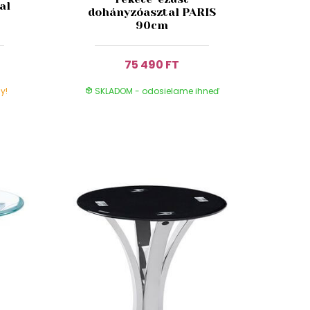
al
dohányzóasztal PARIS
90cm
75 490 FT
y!
SKLADOM - odosielame ihneď