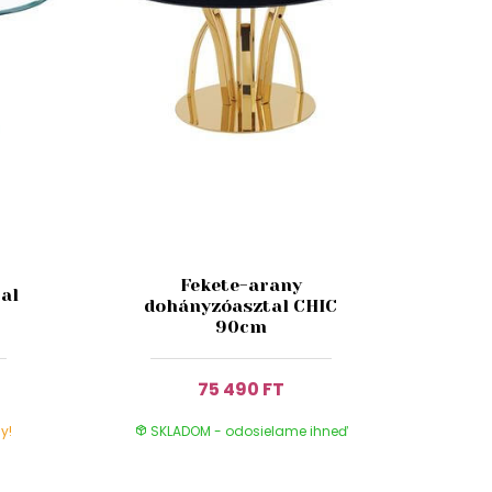
Fekete-arany
al
dohányzóasztal CHIC
90cm
75 490 FT
y!
SKLADOM - odosielame ihneď