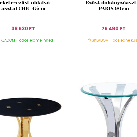
ekete-ezüst oldalsó
Ezüst dohányzóaszt
asztal CHIC 45cm
PARIS 90cm
38 530 FT
75 490 FT
KLADOM - odosielame ihneď
SKLADOM - posledné kus