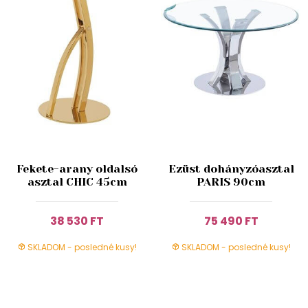
Fekete-arany oldalsó
Ezüst dohányzóasztal
asztal CHIC 45cm
PARIS 90cm
38 530 FT
75 490 FT
SKLADOM - posledné kusy!
SKLADOM - posledné kusy!