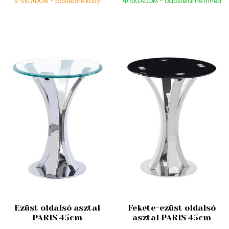
SKLADOM - posledné kusy!
SKLADOM - odosielame ihneď
Ezüst oldalsó asztal
Fekete-ezüst oldalsó
PARIS 45cm
asztal PARIS 45cm