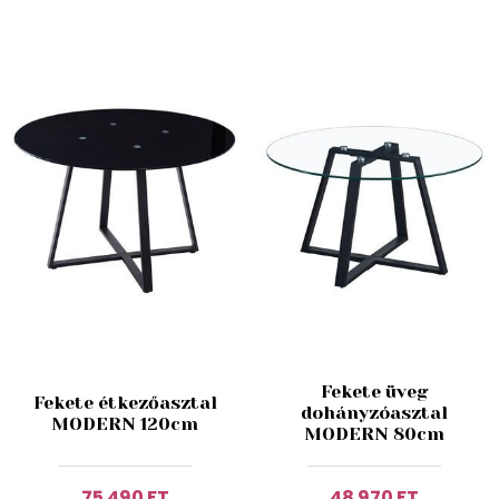
Fekete üveg
Fekete étkezőasztal
dohányzóasztal
MODERN 120cm
MODERN 80cm
75 490 FT
48 970 FT