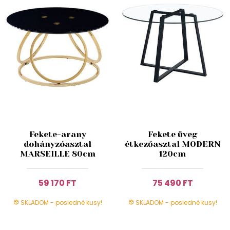
Fekete-arany
Fekete üveg
dohányzóasztal
étkezőasztal MODERN
MARSEILLE 80cm
120cm
59 170 FT
75 490 FT
SKLADOM - posledné kusy!
SKLADOM - posledné kusy!