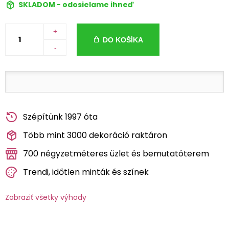
SKLADOM - odosielame ihneď
+
DO KOŠÍKA
-
Szépítünk 1997 óta
Több mint 3000 dekoráció raktáron
700 négyzetméteres üzlet és bemutatóterem
Trendi, időtlen minták és színek
Zobraziť všetky výhody