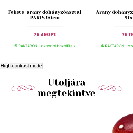
Fekete-arany dohányzóasztal
Arany dohányz
PARIS 90cm
90
75 490 Ft
75 11
RAKTÁRON - azonnal kiszállítjuk
RAKTÁRON - azon
High-contrast mode
Utoljára
megtekintve