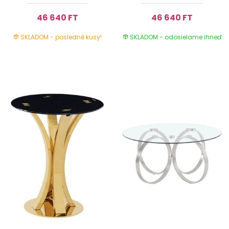
46 640 FT
46 640 FT
SKLADOM - posledné kusy!
SKLADOM - odosielame ihneď