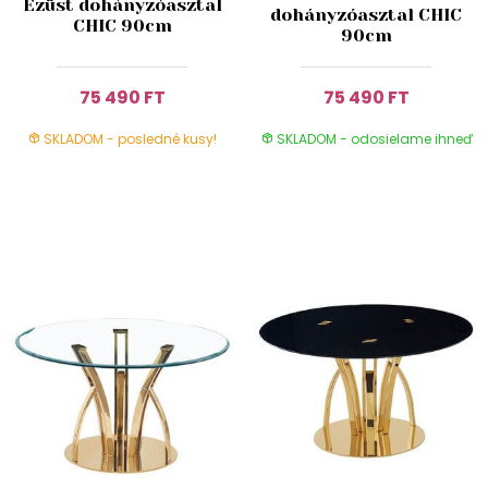
Ezüst dohányzóasztal
dohányzóasztal CHIC
CHIC 90cm
90cm
75 490 FT
75 490 FT
SKLADOM - posledné kusy!
SKLADOM - odosielame ihneď