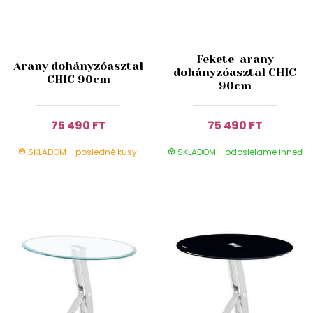
Fekete-arany
Arany dohányzóasztal
dohányzóasztal CHIC
CHIC 90cm
90cm
75 490 FT
75 490 FT
SKLADOM - posledné kusy!
SKLADOM - odosielame ihneď