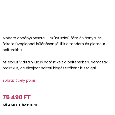
Modern dohányzóasztal - ezüst színű fém álvánnyal és
fekete üveglappal különösen jól illik a modern és glamour
belterekbe.
Az exkluzív dizájn luxus hatást kelt a belterekben. Nemcsak
praktikus, de dizájner beltéri kiegészítőként is szolgál.
Zobraziť celý popis
75 490 FT
59 450 FT bez DPH