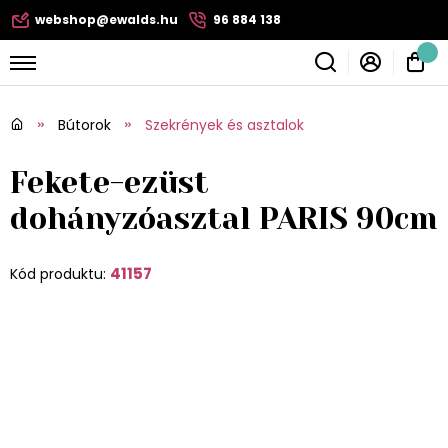
webshop@ewalds.hu
96 884 138
Bútorok
Szekrények és asztalok
Fekete-ezüst
dohányzóasztal PARIS 90cm
41157
Kód produktu: