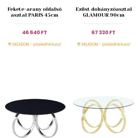
Fekete-arany oldalsó
Ezüst dohányzóasztal
asztal PARIS 45cm
GLAMOUR 90cm
46 640 FT
67 330 FT
SKLADOM - posledné kusy!
SKLADOM - posledné kusy!