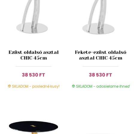
Ezüst oldalsó asztal
Fekete-ezüst oldalsó
CHIC 45cm
asztal CHIC 45cm
38 530 FT
38 530 FT
SKLADOM - posledné kusy!
SKLADOM - odosielame ihneď