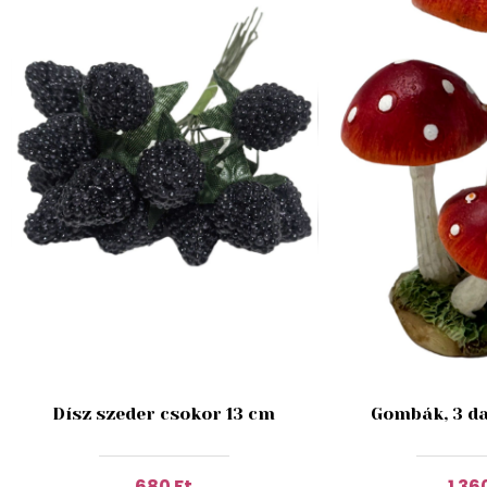
Dísz szeder csokor 13 cm
Gombák, 3 da
680 Ft
1 36