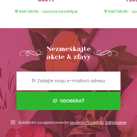
RAKTÁRON - azonnal kiszállítjuk
RAKTÁRON - azon
Nezmeškajte
akcie & zľavy
ODOBERAŤ
Súhlasím so spracovaním
osobných údajov
,
Odhlásenie