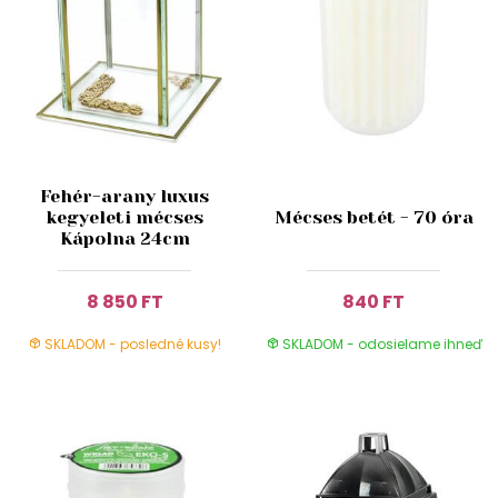
Fehér-arany luxus
kegyeleti mécses
Mécses betét - 70 óra
Kápolna 24cm
8 850 FT
840 FT
SKLADOM - posledné kusy!
SKLADOM - odosielame ihneď