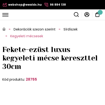
webshop@ewalds.hu
96 884 138
Dekorációk szezon szerint
Sírdíszek
Kegyeleti mécsesek
Fekete-ezüst luxus
kegyeleti mécse kereszttel
30cm
28755
Kód produktu: