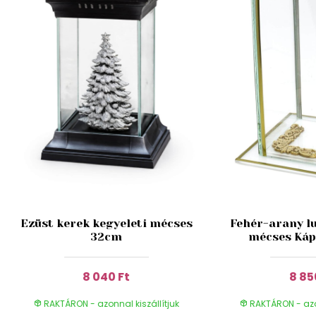
Ezüst kerek kegyeleti mécses
Fehér-arany lu
32cm
mécses Káp
8 040 Ft
8 85
RAKTÁRON - azonnal kiszállítjuk
RAKTÁRON - azon