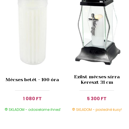
Ezüst mécses sírra
Mécses betét - 100 óra
Kereszt 31 cm
1 080 FT
5 300 FT
SKLADOM - odosielame ihneď
SKLADOM - posledné kusy!