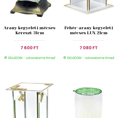
Arany kegyeleti mécses
Fehér-arany kegyeleti
Kereszt 31cm
mécses LUX 21cm
7 600 FT
7 080 FT
SKLADOM - odosielame ihneď
SKLADOM - odosielame ihneď