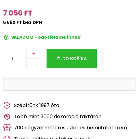
7 050 FT
5 560 FT bez DPH
SKLADOM - odosielame ihneď
+
DO KOŠÍKA
-
Szépítünk 1997 óta
Több mint 3000 dekoráció raktáron
700 négyzetméteres üzlet és bemutatóterem
Trendi, időtlen minták és színek