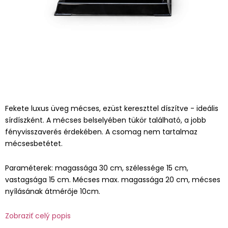
Fekete luxus üveg mécses, ezüst kereszttel díszítve - ideális
sírdíszként. A mécses belselyében tükör található, a jobb
fényvisszaverés érdekében. A csomag nem tartalmaz
mécsesbetétet.
Paraméterek: magassága 30 cm, szélessége 15 cm,
vastagsága 15 cm. Mécses max. magassága 20 cm, mécses
nyílásának átmérője 10cm.
Zobraziť celý popis