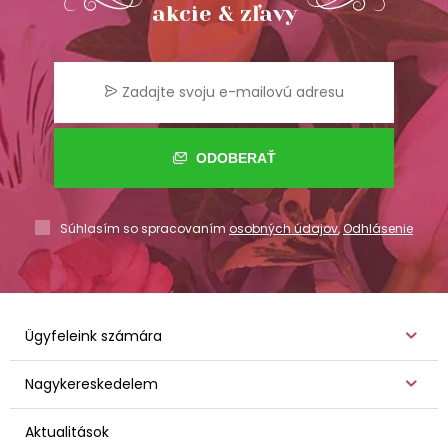
akcie & zľavy
ODOBERAŤ
Súhlasím so spracovaním
osobných údajov
,
Odhlásenie
Ügyfeleink számára
Nagykereskedelem
Aktualitások