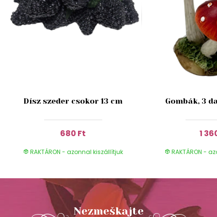
Dísz szeder csokor 13 cm
Gombák, 3 da
680 Ft
1 36
RAKTÁRON - azonnal kiszállítjuk
RAKTÁRON - azon
Nezmeškajte