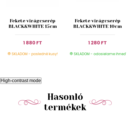
Fekete virágcserép
Fekete virágcserép
BLACK&WHITE 15cm
BLACK&WHITE 10cm
1 880 FT
1 280 FT
SKLADOM - posledné kusy!
SKLADOM - odosielame ihneď
High-contrast mode
Hasonló
termékek