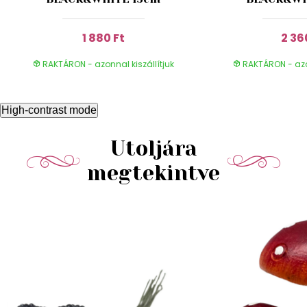
1 880 Ft
2 36
RAKTÁRON - azonnal kiszállítjuk
RAKTÁRON - azon
High-contrast mode
Utoljára
megtekintve