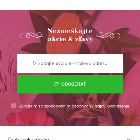
Nezmeškajte
akcie & zľavy
ODOBERAŤ
Súhlasím so spracovaním
osobných údajov
,
Odhlásenie
Ügyfeleink számára