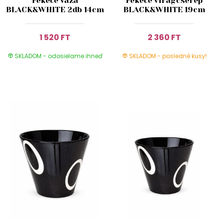
Fekete váza
Fekete virágcserép
BLACK&WHITE 2db 14cm
BLACK&WHITE 19cm
1 520 FT
2 360 FT
SKLADOM - odosielame ihneď
SKLADOM - posledné kusy!