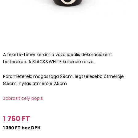
A fekete-fehér kerámia váza ideális dekorációként
belterekbe. A BLACK&WHITE kollekció része.
Paraméterek: magassága 29cm, legszélesebb átmérője
8,5cm, nyílás átmérője 2,5cm
Zobraziť celý popis
1 760 FT
1 390 FT bez DPH