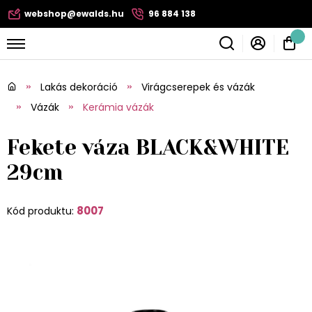
webshop@ewalds.hu
96 884 138
Lakás dekoráció
Virágcserepek és vázák
Vázák
Kerámia vázák
Fekete váza BLACK&WHITE
29cm
8007
Kód produktu: