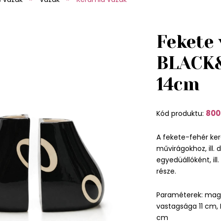
Fekete
BLACK
14cm
800
Kód produktu:
A fekete-fehér ker
művirágokhoz, ill. 
egyedüállóként, ill
része.
Paraméterek: maga
vastagsága 11 cm, 
cm