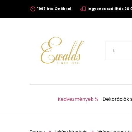
1997 óta Önökkel
Ingyenes szállítás 20 0
Kedvezmények %
Dekorációk s
Domov
Lakás dekoráció
Virágcserepek é