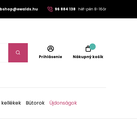
bshop@ewalds.hu
96 884 138
héf-pén 8-16ór
Prihlásenie
Nákupný košík
 kellékek
Bútorok
Újdonságok