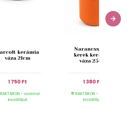
Narancssárga
arcolt kerámia
kerek kerámia
váza 21cm
váza 25cm
1 750 Ft
1 380 Ft
RAKTÁRON - azonnal
RAKTÁRON - azonnal
kiszállítjuk
kiszállítjuk