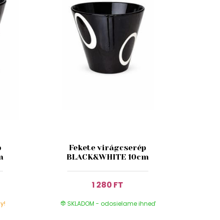
p
Fekete virágcserép
m
BLACK&WHITE 10cm
1 280 FT
y!
SKLADOM - odosielame ihneď