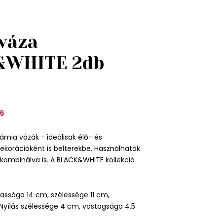
 váza
&WHITE 2db
6
ámia vázák - ideálisak élő- és
dekorációként is belterekbe. Használhatók
. kombinálva is. A BLACK&WHITE kollekció
ssága 14 cm, szélessége 11 cm,
Nyílás szélessége 4 cm, vastagsága 4,5