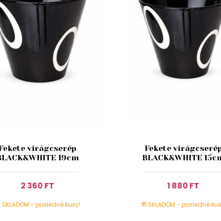
Fekete virágcserép
Fekete virágcseré
BLACK&WHITE 19cm
BLACK&WHITE 15c
2 360 FT
1 880 FT
SKLADOM - posledné kusy!
SKLADOM - posledné kus