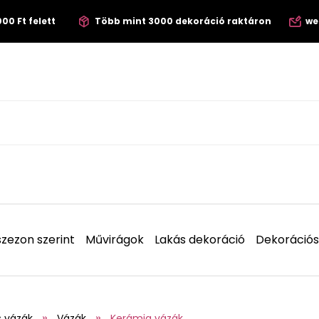
00 Ft felett
Több mint 3000 dekoráció raktáron
we
zezon szerint
Művirágok
Lakás dekoráció
Dekorációs
s vázák
Vázák
Kerámia vázák