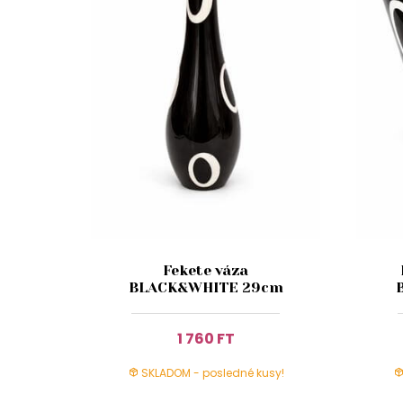
Fekete váza
BLACK&WHITE 29cm
1 760 FT
SKLADOM - posledné kusy!