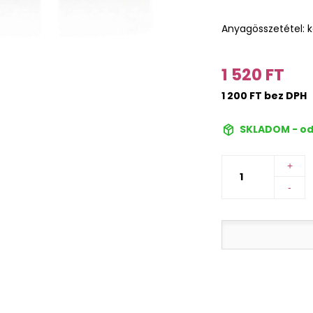
Anyagösszetétel: 
1 520 FT
1 200 FT bez DPH
SKLADOM - od
+
-