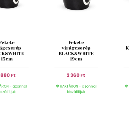
Fekete
Fekete
rágcserép
virágcserép
K
CK&WHITE
BLACK&WHITE
15cm
19cm
1 880 Ft
2 360 Ft
ÁRON - azonnal
RAKTÁRON - azonnal
iszállítjuk
kiszállítjuk