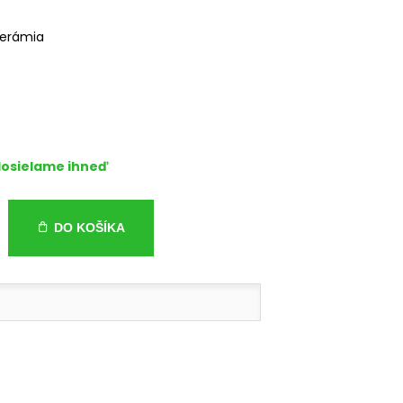
kerámia
osielame ihneď
DO KOŠÍKA