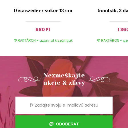
Dísz szeder csokor 13 cm
Gombák, 3 da
680 Ft
1 36
RAKTÁRON - azonnal kiszállítjuk
RAKTÁRON - azon
Nezmeškajte
akcie & zľavy
ODOBERAŤ