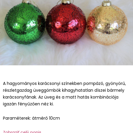
A hagyományos karácsonyi színekben pompázó, gyönyörű,
részletgazdag üveggömbök kihagyhatatlan díszei bármely
karácsonyfának. Az üveg és a matt hatás kombinációja
igazán fényűzően néz ki.
Paraméterek: átmérő 10cm
Zobraziť celý popis