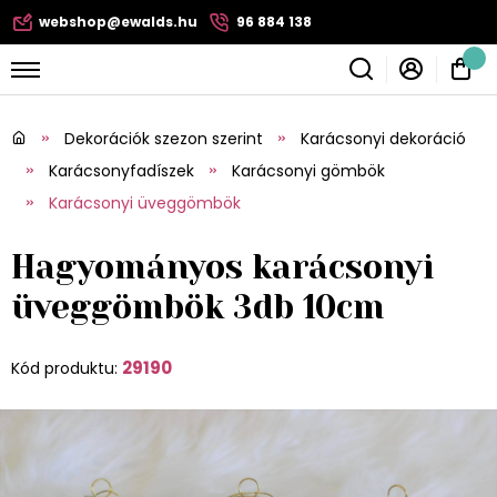
webshop@ewalds.hu
96 884 138
Dekorációk szezon szerint
Karácsonyi dekoráció
Karácsonyfadíszek
Karácsonyi gömbök
Karácsonyi üveggömbök
Hagyományos karácsonyi
üveggömbök 3db 10cm
29190
Kód produktu: