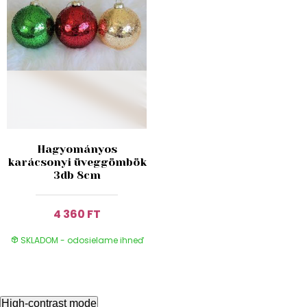
Hagyományos
karácsonyi üveggömbök
3db 8cm
4 360 FT
SKLADOM - odosielame ihneď
High-contrast mode