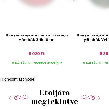
Hagyományos üveg karácsonyi
Hagyományos üv
gömbök 3db 10cm
gömbök Velú
8 020 Ft
6 36
RAKTÁRON - azonnal kiszállítjuk
RAKTÁRON - azon
High-contrast mode
Utoljára
megtekintve