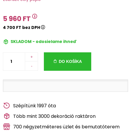
5 960 FT
4 700 FT bez DPH
SKLADOM - odosielame ihneď
+
DO KOŠÍKA
-
Szépítünk 1997 óta
Több mint 3000 dekoráció raktáron
700 négyzetméteres üzlet és bemutatóterem