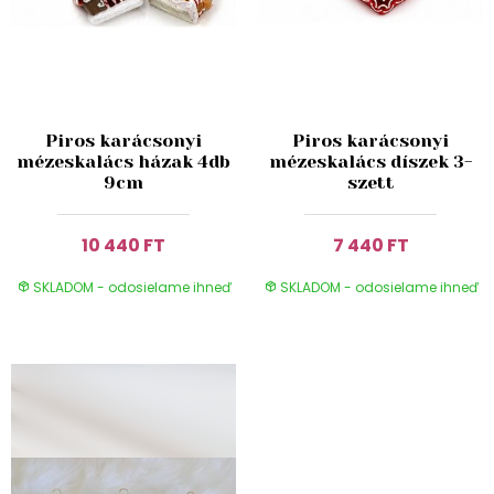
Piros karácsonyi
Piros karácsonyi
mézeskalács házak 4db
mézeskalács díszek 3-
9cm
szett
10 440 FT
7 440 FT
SKLADOM - odosielame ihneď
SKLADOM - odosielame ihneď