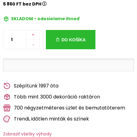
5 860 FT bez DPH
SKLADOM - odosielame ihneď
+
DO KOŠÍKA
-
Szépítünk 1997 óta
Több mint 3000 dekoráció raktáron
700 négyzetméteres üzlet és bemutatóterem
Trendi, időtlen minták és színek
Zobraziť všetky výhody