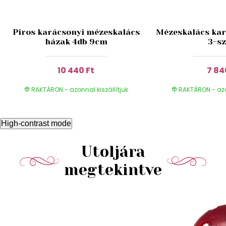
Piros karácsonyi mézeskalács
Mézeskalács kar
házak 4db 9cm
3-sz
10 440 Ft
7 84
RAKTÁRON - azonnal kiszállítjuk
RAKTÁRON - azon
High-contrast mode
Utoljára
megtekintve