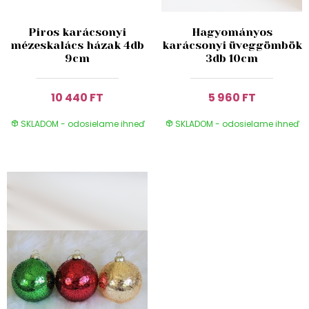
Piros karácsonyi
Hagyományos
mézeskalács házak 4db
karácsonyi üveggömbök
9cm
3db 10cm
10 440 FT
5 960 FT
SKLADOM - odosielame ihneď
SKLADOM - odosielame ihneď