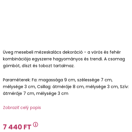
Üveg mesebeli mézeskalács dekoráció - a vörös és fehér
kombinációja egyszerre hagyományos és trendi. A csomag
gömböt, díszt és tobozt tartalmaz.
Paraméterek: Fa: magassága 9 cm, szélessége 7 cm,
mélysége 3 cm, Csillag: átmérője 8 cm, mélysége 3 cm, Szív:
átmérője 7 cm, mélysége 3 cm
Zobraziť celý popis
7 440 FT