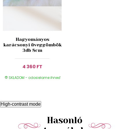
Hagyományos
karácsonyi üveggömbök
3db 8cm
4 360 FT
SKLADOM - odosielame ihneď
High-contrast mode
Hasonló