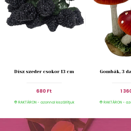
Dísz szeder csokor 13 cm
Gombák, 3 da
680 Ft
1 36
RAKTÁRON - azonnal kiszállítjuk
RAKTÁRON - azon