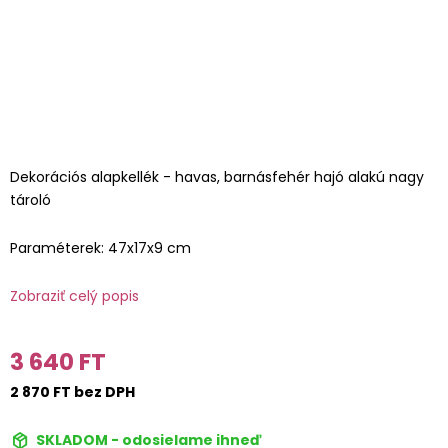
Dekorációs alapkellék - havas, barnásfehér hajó alakú nagy
tároló
Paraméterek: 47x17x9 cm
Zobraziť celý popis
3 640 FT
2 870 FT bez DPH
SKLADOM - odosielame ihneď