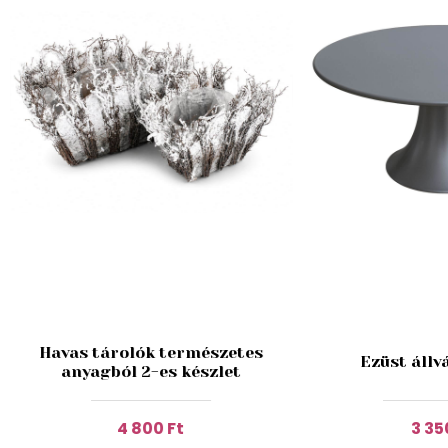
Havas tárolók természetes
Ezüst állv
anyagból 2-es készlet
4 800 Ft
3 35