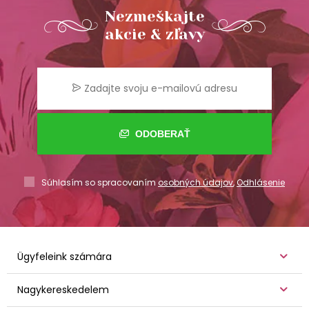
Nezmeškajte
akcie & zľavy
ODOBERAŤ
Súhlasím so spracovaním
osobných údajov
,
Odhlásenie
Ügyfeleink számára
Nagykereskedelem