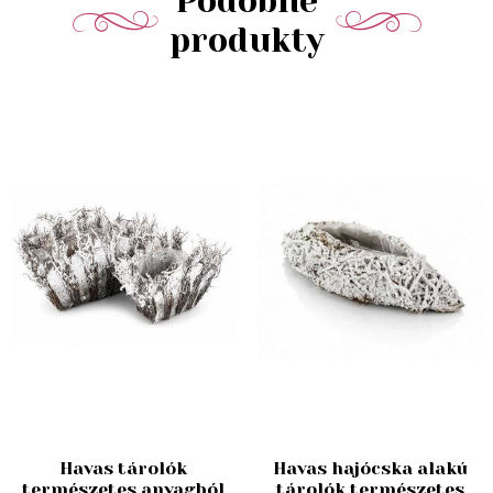
Podobné
produkty
Havas tárolók
Havas hajócska alakú
természetes anyagból
tárolók természetes