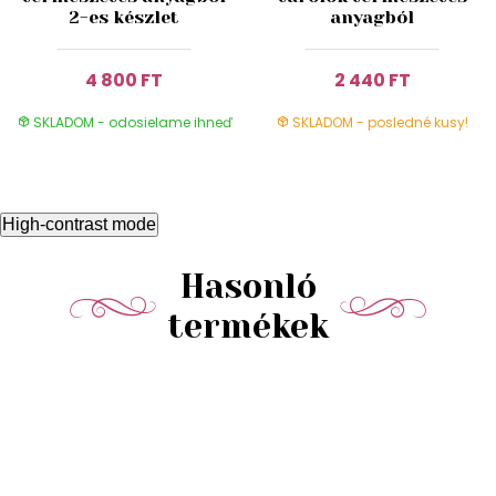
2-es készlet
anyagból
4 800 FT
2 440 FT
SKLADOM - odosielame ihneď
SKLADOM - posledné kusy!
High-contrast mode
Hasonló
termékek