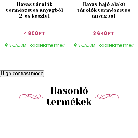
Havas tárolók
Havas hajó alakú
természetes anyagból
tárolók természetes
2-es készlet
anyagból
4 800 FT
3 640 FT
SKLADOM - odosielame ihneď
SKLADOM - odosielame ihneď
High-contrast mode
Hasonló
termékek