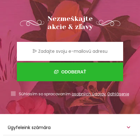
Nezmeškajte
akcie & zľavy
ODOBERAŤ
Súhlasím so spracovaním
osobných údajov
,
Odhlásenie
Ügyfeleink számára