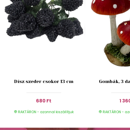
Dísz szeder csokor 13 cm
Gombák, 3 da
680 Ft
1 36
RAKTÁRON - azonnal kiszállítjuk
RAKTÁRON - azon