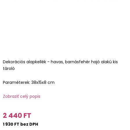
Dekorációs alapkellék - havas, barnásfehér hajó alakú kis
tároló
Paraméterek: 38x15x8 cm
Zobraziť celý popis
2 440 FT
1 930 FT bez DPH