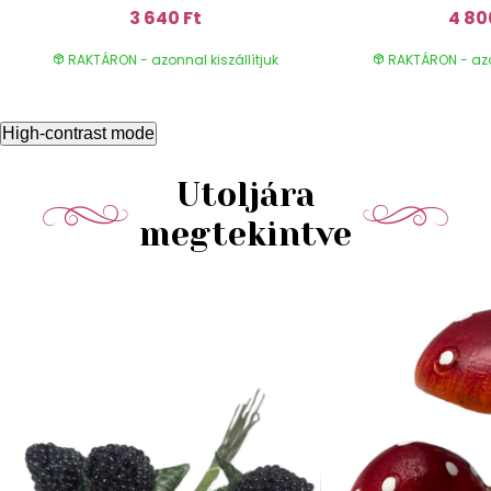
3 640 Ft
4 80
RAKTÁRON - azonnal kiszállítjuk
RAKTÁRON - azon
High-contrast mode
Utoljára
megtekintve