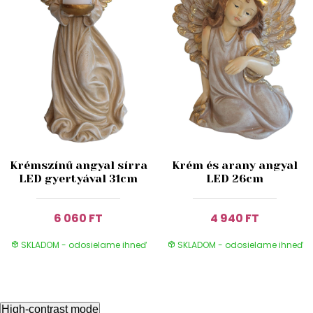
Krémszínű angyal sírra
Krém és arany angyal
LED gyertyával 31cm
LED 26cm
6 060 FT
4 940 FT
SKLADOM - odosielame ihneď
SKLADOM - odosielame ihneď
High-contrast mode