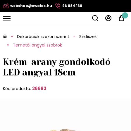
webshop@ewalds.hu
96 884 138
Dekorációk szezon szerint
Sírdíszek
Temetői angyal szobrok
Krém-arany gondolkodó
LED angyal 18cm
26693
Kód produktu: