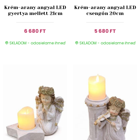
Krém-arany angyal LED
Krém-arany angyal LED
gyertya mellett 21cm
csengőn 20cm
6 680 FT
5 680 FT
SKLADOM - odosielame ihneď
SKLADOM - odosielame ihneď