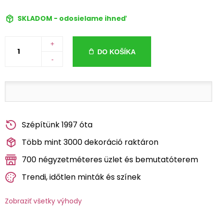
SKLADOM - odosielame ihneď
+
DO KOŠÍKA
-
Szépítünk 1997 óta
Több mint 3000 dekoráció raktáron
700 négyzetméteres üzlet és bemutatóterem
Trendi, időtlen minták és színek
Zobraziť všetky výhody