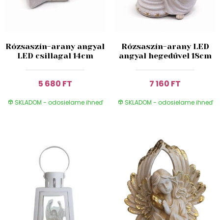
Rózsaszín-arany angyal
Rózsaszín-arany LED
LED csillagal 14cm
angyal hegedűvel 18cm
5 680 FT
7 160 FT
SKLADOM - odosielame ihneď
SKLADOM - odosielame ihneď