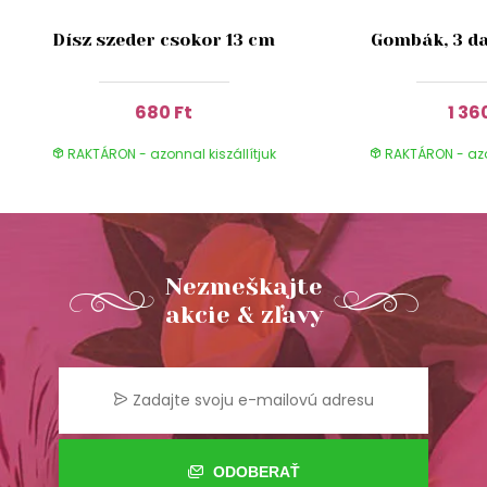
Dísz szeder csokor 13 cm
Gombák, 3 da
680 Ft
1 36
RAKTÁRON - azonnal kiszállítjuk
RAKTÁRON - azon
Nezmeškajte
akcie & zľavy
ODOBERAŤ