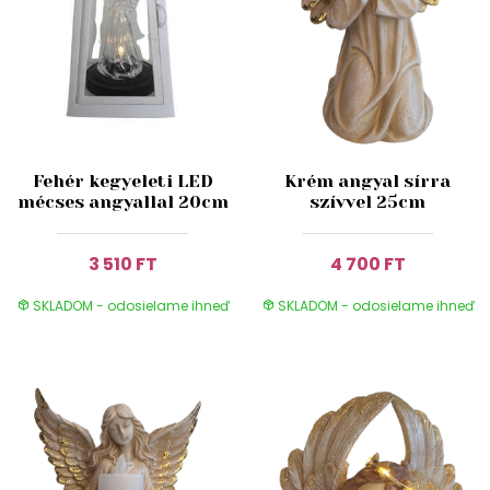
Fehér kegyeleti LED
Krém angyal sírra
mécses angyallal 20cm
szívvel 25cm
3 510 FT
4 700 FT
SKLADOM - odosielame ihneď
SKLADOM - odosielame ihneď