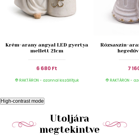
Krém-arany angyal LED gyertya
Rózsaszín-ara
mellett 21cm
hegedűv
6 680 Ft
7 16
RAKTÁRON - azonnal kiszállítjuk
RAKTÁRON - azon
High-contrast mode
Utoljára
megtekintve