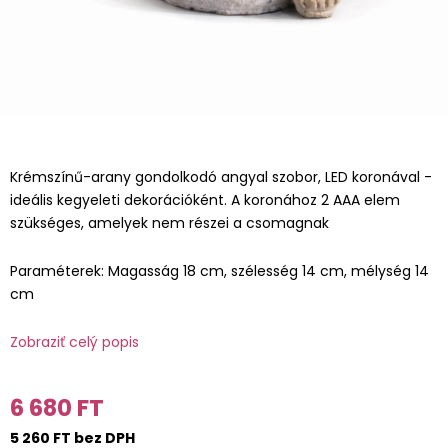
Krémszínű-arany gondolkodó angyal szobor, LED koronával -
ideális kegyeleti dekorációként. A koronához 2 AAA elem
szükséges, amelyek nem részei a csomagnak
Paraméterek: Magasság 18 cm, szélesség 14 cm, mélység 14
cm
Zobraziť celý popis
6 680 FT
5 260 FT bez DPH