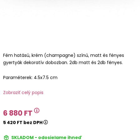
Fém hatású, krém (champagne) színű, matt és fényes
gyertyák dekoratív dobozban. 2db matt és 2db fényes.
Paraméterek: 4.5x7.5 cm
Zobraziť celý popis
6 880 FT
5 420 FT bez DPH
SKLADOM - odosielame ihneď