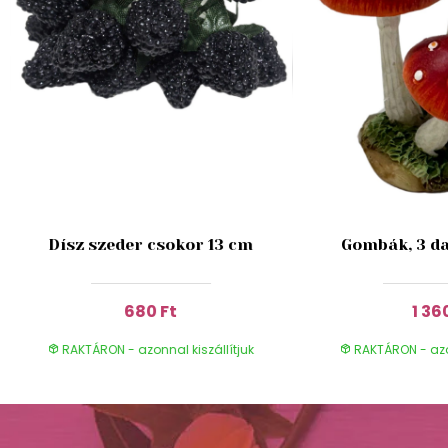
Dísz szeder csokor 13 cm
Gombák, 3 da
680 Ft
1 36
RAKTÁRON - azonnal kiszállítjuk
RAKTÁRON - azon