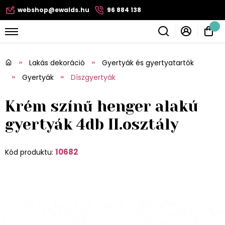
webshop@ewalds.hu
96 884 138
Lakás dekoráció
Gyertyák és gyertyatartók
Gyertyák
Díszgyertyák
Krém színű henger alakú
gyertyák 4db II.osztály
10682
Kód produktu: