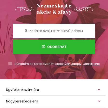
Nezmeškajte
akcie & zľavy
ODOBERAŤ
Súhlasím so spracovaním
osobných údajov
,
Odhlásenie
Ügyfeleink számára
Nagykereskedelem