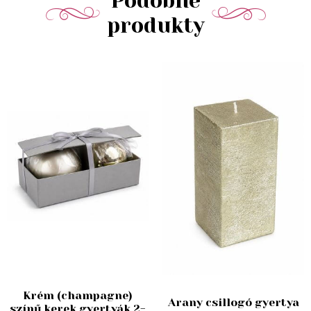
Podobné
produkty
Krém (champagne)
Arany csillogó gyertya
színű kerek gyertyák 2-