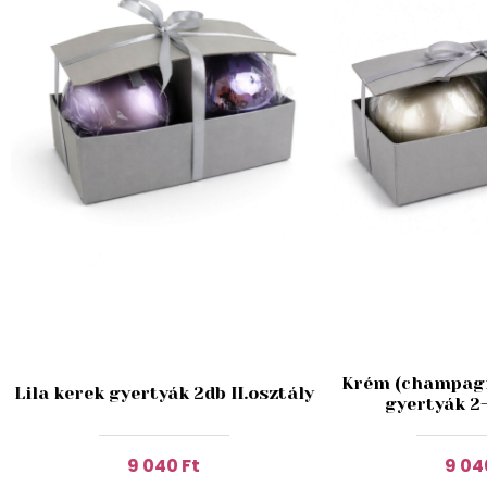
Krém (champagn
Lila kerek gyertyák 2db II.osztály
gyertyák 2-
9 040 Ft
9 04