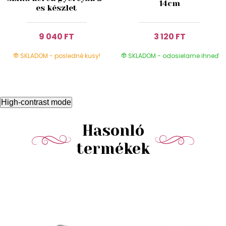
14cm
es készlet
9 040 FT
3 120 FT
SKLADOM - posledné kusy!
SKLADOM - odosielame ihneď
High-contrast mode
Hasonló
termékek